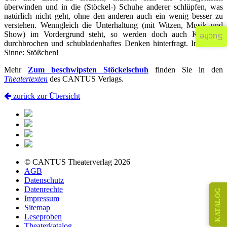
überwinden und in die (Stöckel-) Schuhe anderer schlüpfen, was
natürlich nicht geht, ohne den anderen auch ein wenig besser zu
verstehen. Wenngleich die Unterhaltung (mit Witzen, Musik und
Show) im Vordergrund steht, so werden doch auch Klischees
Suche
durchbrochen und schubladenhaftes Denken hinterfragt. In diesem
Sinne: Stößchen!
Mehr
Zum beschwipsten Stöckelschuh
finden Sie in den
Theatertexten
des CANTUS Verlags.
zurück zur Übersicht
© CANTUS Theaterverlag 2026
AGB
Datenschutz
Datenrechte
KATALOG
Impressum
Sitemap
Leseproben
Theaterkatalog