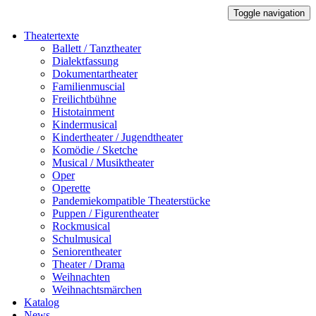
Toggle navigation
Theatertexte
Ballett / Tanztheater
Dialektfassung
Dokumentartheater
Familienmuscial
Freilichtbühne
Histotainment
Kindermusical
Kindertheater / Jugendtheater
Komödie / Sketche
Musical / Musiktheater
Oper
Operette
Pandemiekompatible Theaterstücke
Puppen / Figurentheater
Rockmusical
Schulmusical
Seniorentheater
Theater / Drama
Weihnachten
Weihnachtsmärchen
Katalog
News