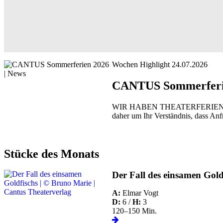
Wochen Highlight 24.07.2026
Hereinspaziert
in die bunte
CANTUS Sommerfer
Welt des
Theaters!
Der
CANTUS
WIR HABEN THEATERFERIEN! Ab dem 
Verlag
daher um Ihr Verständnis, dass Anf
präsentiert eine
vielfältige
Auswahl an
Bühnenstücke
Stücke des Monats
und Musicals
für
Der Fall des einsamen Gold
Amateurtheater,
Schultheater,
A:
Elmar Vogt
Freilichtbühnen
D:
6 /
H:
3
und
120–150 Min.
professionelle
Bühnen.