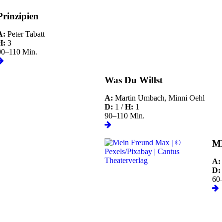
Prinzipien
A:
Peter Tabatt
H:
3
90–110 Min.
Was Du Willst
A:
Martin Umbach, Minni Oehl
D:
1 /
H:
1
90–110 Min.
M
A:
D:
60