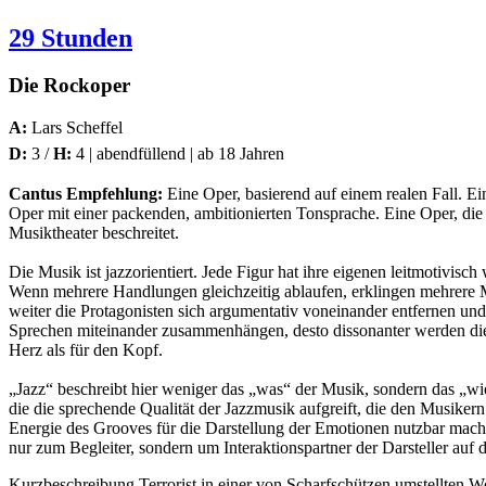
29 Stunden
Die Rockoper
A:
Lars Scheffel
D:
3 /
H:
4 | abendfüllend | ab 18 Jahren
Cantus Empfehlung:
Eine Oper, basierend auf einem realen Fall. Ei
Oper mit einer packenden, ambitionierten Tonsprache. Eine Oper, die
Musiktheater beschreitet.
Die Musik ist jazzorientiert. Jede Figur hat ihre eigenen leitmotivi
Wenn mehrere Handlungen gleichzeitig ablaufen, erklingen mehrere 
weiter die Protagonisten sich argumentativ voneinander entfernen un
Sprechen miteinander zusammenhängen, desto dissonanter werden die 
Herz als für den Kopf.
„Jazz“ beschreibt hier weniger das „was“ der Musik, sondern das „wie
die die sprechende Qualität der Jazzmusik aufgreift, die den Musike
Energie des Grooves für die Darstellung der Emotionen nutzbar macht
nur zum Begleiter, sondern um Interaktionspartner der Darsteller auf 
Kurzbeschreibung Terrorist in einer von Scharfschützen umstellten W