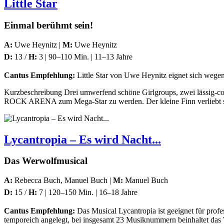
Little Star
Einmal berühmt sein!
A:
Uwe Heynitz |
M:
Uwe Heynitz
D:
13 /
H:
3 | 90–110 Min. | 11–13 Jahre
Cantus Empfehlung:
Little Star von Uwe Heynitz eignet sich wegen 
Kurzbeschreibung Drei umwerfend schöne Girlgroups, zwei lässig-coo
ROCK ARENA zum Mega-Star zu werden. Der kleine Finn verliebt si
Lycantropia – Es wird Nacht...
Das Werwolfmusical
A:
Rebecca Buch, Manuel Buch |
M:
Manuel Buch
D:
15 /
H:
7 | 120–150 Min. | 16–18 Jahre
Cantus Empfehlung:
Das Musical Lycantropia ist geeignet für profe
temporeich angelegt, bei insgesamt 23 Musiknummern beinhaltet das W