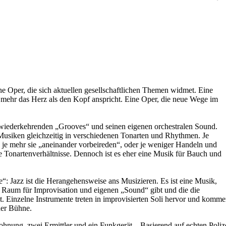
ne Oper, die sich aktuellen gesellschaftlichen Themen widmet. Eine
 mehr das Herz als den Kopf anspricht. Eine Oper, die neue Wege im
sch wiederkehrenden „Grooves“ und seinen eigenen orchestralen Sound.
Musiken gleichzeitig in verschiedenen Tonarten und Rhythmen. Je
d je mehr sie „aneinander vorbeireden“, oder je weniger Handeln und
Tonartenverhältnisse. Dennoch ist es eher eine Musik für Bauch und
“: Jazz ist die Herangehensweise ans Musizieren. Es ist eine Musik,
rn Raum für Improvisation und eigenen „Sound“ gibt und die die
. Einzelne Instrumente treten in improvisierten Soli hervor und komm
der Bühne.
ohnung, zwei Ermittler und ein Funkgerät – Basierend auf echten Polize