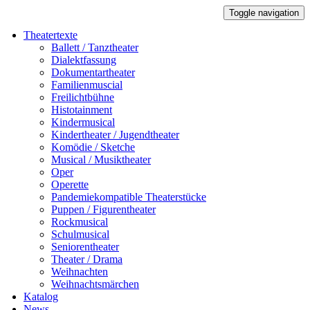
Toggle navigation
Theatertexte
Ballett / Tanztheater
Dialektfassung
Dokumentartheater
Familienmuscial
Freilichtbühne
Histotainment
Kindermusical
Kindertheater / Jugendtheater
Komödie / Sketche
Musical / Musiktheater
Oper
Operette
Pandemiekompatible Theaterstücke
Puppen / Figurentheater
Rockmusical
Schulmusical
Seniorentheater
Theater / Drama
Weihnachten
Weihnachtsmärchen
Katalog
News