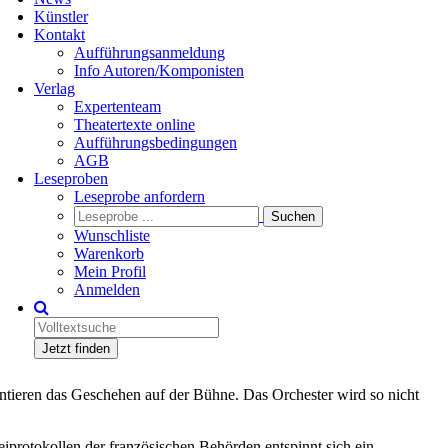
Künstler
Kontakt
Aufführungsanmeldung
Info Autoren/Komponisten
Verlag
Expertenteam
Theatertexte online
Aufführungsbedingungen
AGB
Leseproben
Leseprobe anfordern
Wunschliste
Warenkorb
Mein Profil
Anmelden
Jetzt finden
entieren das Geschehen auf der Bühne. Das Orchester wird so nicht
iprotokollen der französischen Behörden entspinnt sich ein