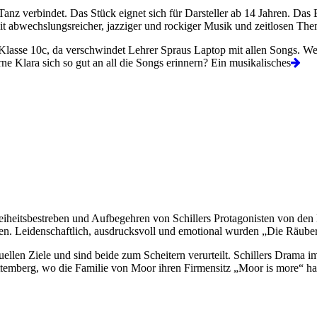
nz verbindet. Das Stück eignet sich für Darsteller ab 14 Jahren. Das 
t abwechslungsreicher, jazziger und rockiger Musik und zeitlosen Them
lasse 10c, da verschwindet Lehrer Spraus Laptop mit allen Songs. Wer
e Klara sich so gut an all die Songs erinnern? Ein musikalisches
eiheitsbestreben und Aufbegehren von Schillers Protagonisten von d
chen. Leidenschaftlich, ausdrucksvoll und emotional wurden „Die Räuber
uellen Ziele und sind beide zum Scheitern verurteilt. Schillers Drama 
ttemberg, wo die Familie von Moor ihren Firmensitz „Moor is more“ hat