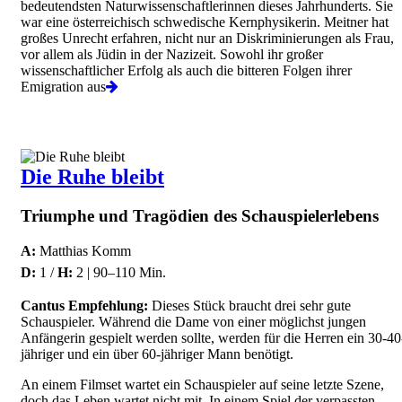
bedeutendsten Naturwissenschaftlerinnen dieses Jahrhunderts. Sie
war eine österreichisch schwedische Kernphysikerin. Meitner hat
großes Unrecht erfahren, nicht nur an Diskriminierungen als Frau,
vor allem als Jüdin in der Nazizeit. Sowohl ihr großer
wissenschaftli­cher Erfolg als auch die bitteren Folgen ihrer
Emigration aus
Die Ruhe bleibt
Triumphe und Tragödien des Schauspielerlebens
A:
Matthias Komm
D:
1 /
H:
2 | 90–110 Min.
Cantus Empfehlung:
Dieses Stück braucht drei sehr gute
Schauspieler. Während die Dame von einer möglichst jungen
Anfängerin gespielt werden sollte, werden für die Herren ein 30-40
jähriger und ein über 60-jähriger Mann benötigt.
An einem Filmset wartet ein Schauspieler auf seine letzte Szene,
doch das Leben wartet nicht mit. In einem Spiel der verpassten