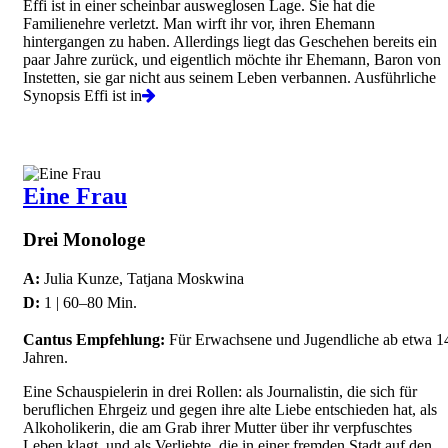
Effi ist in einer scheinbar ausweglosen Lage. Sie hat die
Familienehre verletzt. Man wirft ihr vor, ihren Ehemann
hintergangen zu haben. Allerdings liegt das Geschehen bereits ein
paar Jahre zurück, und eigentlich möchte ihr Ehemann, Baron von
Instetten, sie gar nicht aus seinem Leben verbannen. Ausführliche
Synopsis Effi ist in
Eine Frau
Drei Monologe
A:
Julia Kunze, Tatjana Moskwina
D:
1 | 60–80 Min.
Cantus Empfehlung:
Für Erwachsene und Jugendliche ab etwa 1
Jahren.
Eine Schauspielerin in drei Rollen: als Journalistin, die sich für
beruflichen Ehrgeiz und gegen ihre alte Liebe entschieden hat, als
Alkoholikerin, die am Grab ihrer Mutter über ihr verpfuschtes
Leben klagt, und als Verliebte, die in einer fremden Stadt auf den