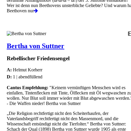
berühmte Anfangsmotiv (ta-ta-ta – ta!) der 5. Sinfonie entstanden?
Wer ist denn nun Beethovens unsterbliche Geliebte? Und warum h
Beethoven nur
Bertha von Suttner
Rebellischer Friedensengel
A:
Helmut Korherr
D:
1 | abendfüllend
Cantus Empfehlung:
"Keinem vernünftigen Menschen wird es
einfallen, Tintenflecken mit Tinte, Ölflecken mit Öl wegwaschen z
wollen. Nur Blut soll immer wieder mit Blut abgewaschen werden.
- Die Waffen nieder! Bertha von Suttner
„Die Religion rechtfertigt nicht den Scheiterhaufen, der
Vaterlandsbegriff rechtfertigt nicht den Massenmord, und die
Wissenschaft entsündigt nicht die Tierfolter.“ Bertha von Suttner:
Schach der Qual (1898) Bertha von Suttner wurde 1905 als erste