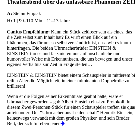
Theaterabend über das unfassbare Phänomen ZEI
A:
Stefan Filipiak
H:
1 | 90–110 Min. | 11–13 Jahre
Cantus Empfehlung:
Kann ein Stück zeitloser sein als eines, das
die Zeit selbst zum Inhalt hat? Es wirft einen Blick auf ein
Phänomen, das für uns so selbstverständlich ist, dass wir es kaum
hinterfragen. Die beiden Uhrmacherbrüder EINSTEIN &
EINSTEIN tun es und faszinieren uns auf anschauliche und
humorvoller Weise mit Erkenntnissen, die uns bewegen und unser
eigenes Verhältnis zur Zeit in Frage stellen…
EINSTEIN & EINSTEIN bietet einem Schauspieler in mittlerem bi
reifen Alter die Möglichkeit, in einer fulminanten Doppelrolle zu
brillieren!
Wenn er die Folgen seiner Erkenntnisse geahnt hätte, wäre er
Uhrmacher geworden – gab Albert Einstein einst zu Protokoll. In
diesem Zwei-Personen-Stück für einen Schauspieler treffen sie qua
aufeinander: Der “Uhrmacher aus Leidenschaft” Hendrik Einstein,
keineswegs verwandt mit dem großen Physiker, und sein Bruder
Bert, der sich für eben jenen