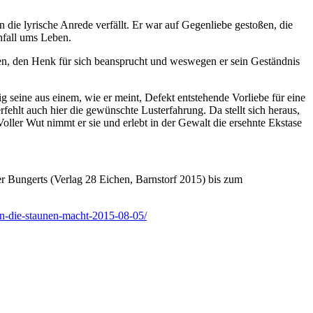
 die lyrische Anrede verfällt. Er war auf Gegenliebe gestoßen, die
nfall ums Leben.
llen, den Henk für sich beansprucht und weswegen er sein Geständnis
ig seine aus einem, wie er meint, Defekt entstehende Vorliebe für eine
ehlt auch hier die gewünschte Lusterfahrung. Da stellt sich heraus,
Voller Wut nimmt er sie und erlebt in der Gewalt die ersehnte Ekstase
r Bungerts (Verlag 28 Eichen, Barnstorf 2015) bis zum
-an-die-staunen-macht-2015-08-05/