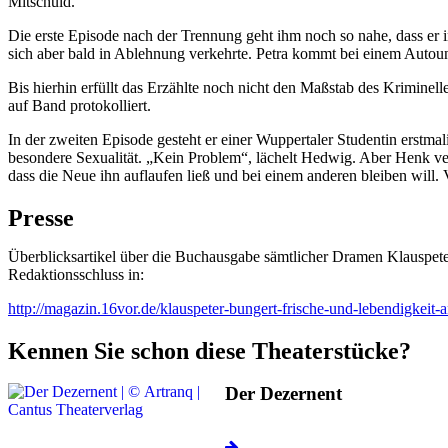
Mitschuld.
Die erste Episode nach der Trennung geht ihm noch so nahe, dass er in
sich aber bald in Ablehnung verkehrte. Petra kommt bei einem Autou
Bis hierhin erfüllt das Erzählte noch nicht den Maßstab des Krimine
auf Band protokolliert.
In der zweiten Episode gesteht er einer Wuppertaler Studentin erstmal
besondere Sexualität. „Kein Problem“, lächelt Hedwig. Aber Henk verf
dass die Neue ihn auflaufen ließ und bei einem anderen bleiben will. 
Presse
Überblicksartikel über die Buchausgabe sämtlicher Dramen Klauspete
Redaktionsschluss in:
http://magazin.16vor.de/klauspeter-bungert-frische-und-lebendigkeit
Kennen Sie schon diese Theaterstücke?
Der Dezernent