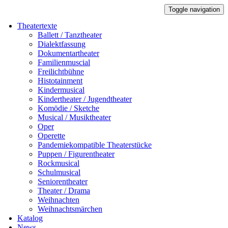
Toggle navigation
Theatertexte
Ballett / Tanztheater
Dialektfassung
Dokumentartheater
Familienmuscial
Freilichtbühne
Histotainment
Kindermusical
Kindertheater / Jugendtheater
Komödie / Sketche
Musical / Musiktheater
Oper
Operette
Pandemiekompatible Theaterstücke
Puppen / Figurentheater
Rockmusical
Schulmusical
Seniorentheater
Theater / Drama
Weihnachten
Weihnachtsmärchen
Katalog
News