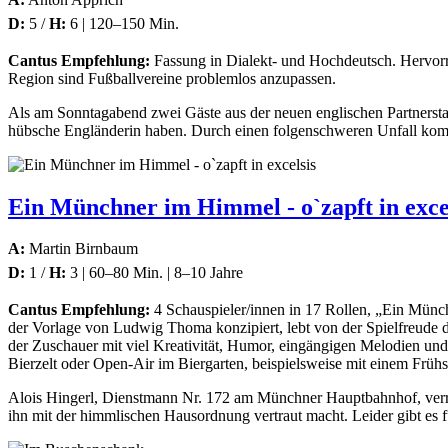
D:
5 /
H:
6 | 120–150 Min.
Cantus Empfehlung:
Fassung in Dialekt- und Hochdeutsch. Hervorr
Region sind Fußballvereine problemlos anzupassen.
Als am Sonntagabend zwei Gäste aus der neuen englischen Partnerstad
hübsche Engländerin haben. Durch einen folgenschweren Unfall komm
Ein Münchner im Himmel - o`zapft in exce
A:
Martin Birnbaum
D:
1 /
H:
3 | 60–80 Min. | 8–10 Jahre
Cantus Empfehlung:
4 Schauspieler/innen in 17 Rollen, „Ein Münchn
der Vorlage von Ludwig Thoma konzipiert, lebt von der Spielfreude d
der Zuschauer mit viel Kreativität, Humor, eingängigen Melodien und 
Bierzelt oder Open-Air im Biergarten, beispielsweise mit einem Frü
Alois Hingerl, Dienstmann Nr. 172 am Münchner Hauptbahnhof, verricht
ihn mit der himmlischen Hausordnung vertraut macht. Leider gibt es 