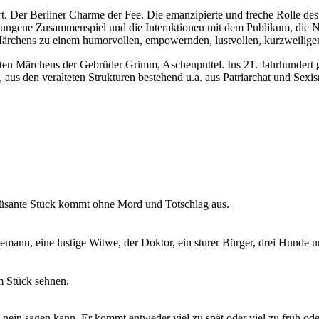
. Der Berliner Charme der Fee. Die emanzipierte und freche Rolle des
ngene Zusammenspiel und die Interaktionen mit dem Publikum, die Nahb
Märchens zu einem humorvollen, empowernden, lustvollen, kurzweilige
en Märchens der Gebrüder Grimm, Aschenputtel. Ins 21. Jahrhundert ge
, aus den veralteten Strukturen bestehend u.a. aus Patriarchat und Se
müsante Stück kommt ohne Mord und Totschlag aus.
emann, eine lustige Witwe, der Doktor, ein sturer Bürger, drei Hunde 
em Stück sehnen.
 nein sagen kann. Er kommt entweder viel zu spät oder viel zu früh ode