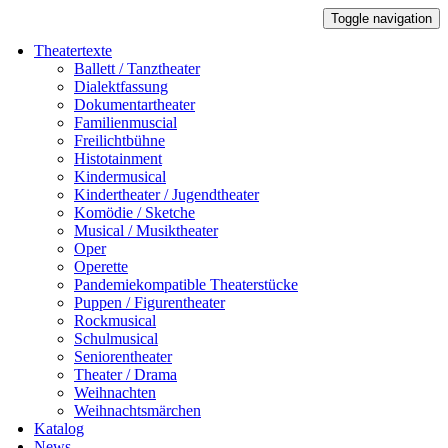
Toggle navigation
Theatertexte
Ballett / Tanztheater
Dialektfassung
Dokumentartheater
Familienmuscial
Freilichtbühne
Histotainment
Kindermusical
Kindertheater / Jugendtheater
Komödie / Sketche
Musical / Musiktheater
Oper
Operette
Pandemiekompatible Theaterstücke
Puppen / Figurentheater
Rockmusical
Schulmusical
Seniorentheater
Theater / Drama
Weihnachten
Weihnachtsmärchen
Katalog
News