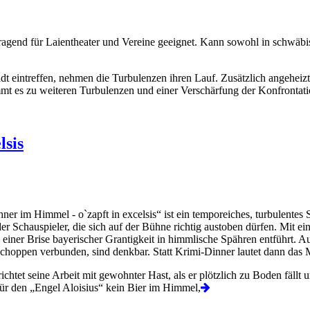
agend für Laientheater und Vereine geeignet. Kann sowohl in schwäbis
t eintreffen, nehmen die Turbulenzen ihren Lauf. Zusätzlich angeheiz
t es zu weiteren Turbulenzen und einer Verschärfung der Konfrontati
lsis
er im Himmel - o`zapft in excelsis“ ist ein temporeiches, turbulentes
er Schauspieler, die sich auf der Bühne richtig austoben dürfen. Mit 
einer Brise bayerischer Grantigkeit in himmlische Spähren entführt. Au
hschoppen verbunden, sind denkbar. Statt Krimi-Dinner lautet dann das
et seine Arbeit mit gewohnter Hast, als er plötzlich zu Boden fällt u
für den „Engel Aloisius“ kein Bier im Himmel,