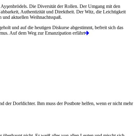
 Ayşenbrödels. Die Diversität der Rollen. Der Umgang mit den
arkeit, Authentizität und Direktheit. Der Witz, die Leichtigkeit
n und aktuellen Weihnachtsspaß.
holt und auf die heutigen Diskurse abgestimmt, befreit sich das
xismus. Auf dem Weg zur Emanzipation erfährt
und der Dorfdichter. Ihm muss der Postbote helfen, wenn er nicht mehr
r überhaupt nicht. Er weiß alles von allen Leuten und mischt sich