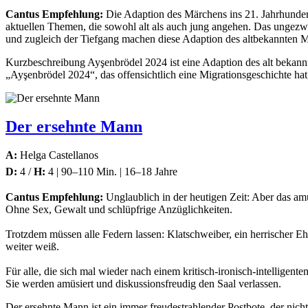
Cantus Empfehlung:
Die Adaption des Märchens ins 21. Jahrhundert
aktuellen Themen, die sowohl alt als auch jung angehen. Das ungezwu
und zugleich der Tiefgang machen diese Adaption des altbekannten 
Kurzbeschreibung Ayşenbrödel 2024 ist eine Adaption des alt bekannt
„Ayşenbrödel 2024“, das offensichtlich eine Migrationsgeschichte hat
Der ersehnte Mann
A:
Helga Castellanos
D:
4 /
H:
4 | 90–110 Min. | 16–18 Jahre
Cantus Empfehlung:
Unglaublich in der heutigen Zeit: Aber das a
Ohne Sex, Gewalt und schlüpfrige Anzüglichkeiten.
Trotzdem müssen alle Federn lassen: Klatschweiber, ein herrischer Eh
weiter weiß.
Für alle, die sich mal wieder nach einem kritisch-ironisch-intelligent
Sie werden amüsiert und diskussionsfreudig den Saal verlassen.
Der ersehnte Mann ist ein immer freudestrahlender Postbote, der nicht