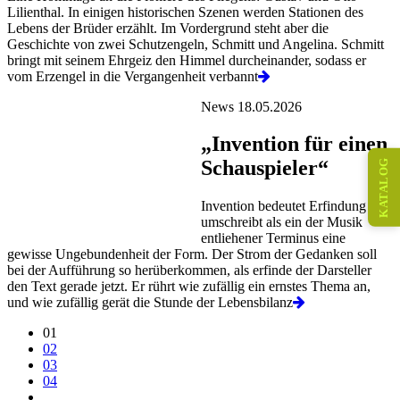
Lilienthal. In einigen historischen Szenen werden Stationen des
Lebens der Brüder erzählt. Im Vordergrund steht aber die
Geschichte von zwei Schutzengeln, Schmitt und Angelina. Schmitt
bringt mit seinem Ehrgeiz den Himmel durcheinander, sodass er
vom Erzengel in die Vergangenheit verbannt
News 18.05.2026
„Invention für einen
Schauspieler“
KATALOG
Invention bedeutet Erfindung und
umschreibt als ein der Musik
entliehener Terminus eine
gewisse Ungebundenheit der Form. Der Strom der Gedanken soll
bei der Aufführung so herüberkommen, als erfinde der Darsteller
den Text gerade jetzt. Er rührt wie zufällig ein ernstes Thema an,
und wie zufällig gerät die Stunde der Lebensbilanz
01
02
03
04