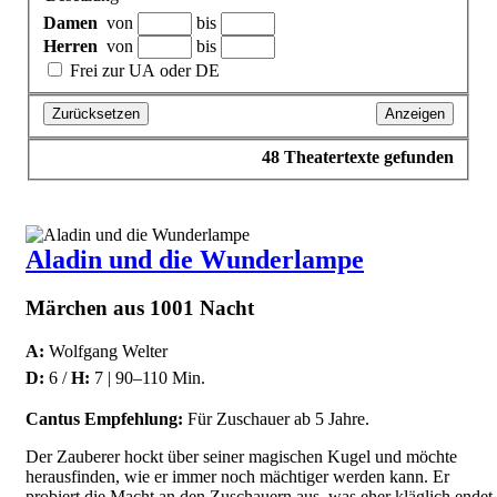
Damen
von
bis
Herren
von
bis
Frei zur UA oder DE
Zurücksetzen
Anzeigen
48
Theatertexte gefunden
Aladin und die Wunderlampe
Märchen aus 1001 Nacht
A:
Wolfgang Welter
D:
6 /
H:
7 | 90–110 Min.
Cantus Empfehlung:
Für Zuschauer ab 5 Jahre.
Der Zauberer hockt über seiner magischen Kugel und möchte
herausfinden, wie er immer noch mächtiger werden kann. Er
probiert die Macht an den Zuschauern aus, was eher kläglich endet.