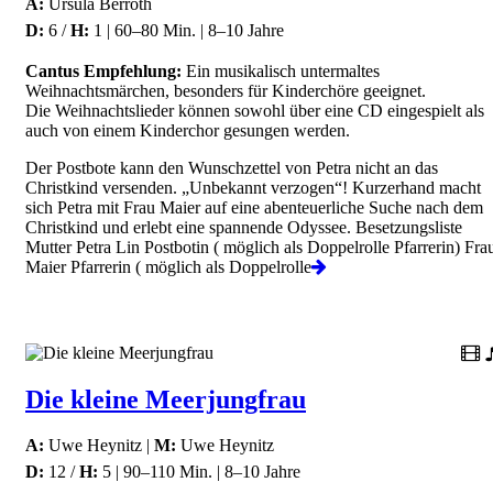
A:
Ursula Berroth
D:
6 /
H:
1 | 60–80 Min. | 8–10 Jahre
Cantus Empfehlung:
Ein musikalisch untermaltes
Weihnachtsmärchen, besonders für Kinderchöre geeignet.
Die Weihnachtslieder können sowohl über eine CD eingespielt als
auch von einem Kinderchor gesungen werden.
Der Postbote kann den Wunschzettel von Petra nicht an das
Christkind versenden. „Unbekannt verzogen“! Kurzerhand macht
sich Petra mit Frau Maier auf eine abenteuerliche Suche nach dem
Christkind und erlebt eine spannende Odyssee. Besetzungsliste
Mutter Petra Lin Postbotin ( möglich als Doppelrolle Pfarrerin) Fra
Maier Pfarrerin ( möglich als Doppelrolle
Die kleine Meerjungfrau
A:
Uwe Heynitz |
M:
Uwe Heynitz
D:
12 /
H:
5 | 90–110 Min. | 8–10 Jahre