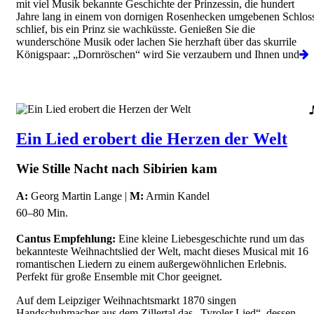
mit viel Musik bekannte Geschichte der Prinzessin, die hundert
Jahre lang in einem von dornigen Rosenhecken umgebenen Schlos
schlief, bis ein Prinz sie wachküsste. Genießen Sie die
wunderschöne Musik oder lachen Sie herzhaft über das skurrile
Königspaar: „Dornröschen“ wird Sie verzaubern und Ihnen und
Ein Lied erobert die Herzen der Welt
Wie Stille Nacht nach Sibirien kam
A:
Georg Martin Lange |
M:
Armin Kandel
60–80 Min.
Cantus Empfehlung:
Eine kleine Liebesgeschichte rund um das
bekannteste Weihnachtslied der Welt, macht dieses Musical mit 16
romantischen Liedern zu einem außergewöhnlichen Erlebnis.
Perfekt für große Ensemble mit Chor geeignet.
Auf dem Leipziger Weihnachtsmarkt 1870 singen
Handschuhmacher aus dem Zillertal das „Tyroler Lied“, dessen