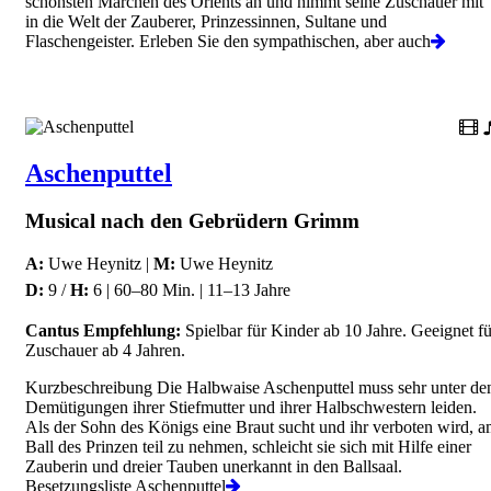
schönsten Märchen des Orients an und nimmt seine Zuschauer mit
in die Welt der Zauberer, Prinzessinnen, Sultane und
Flaschengeister. Erleben Sie den sympathischen, aber auch
Aschenputtel
Musical nach den Gebrüdern Grimm
A:
Uwe Heynitz |
M:
Uwe Heynitz
D:
9 /
H:
6 | 60–80 Min. | 11–13 Jahre
Cantus Empfehlung:
Spielbar für Kinder ab 10 Jahre. Geeignet fü
Zuschauer ab 4 Jahren.
Kurzbeschreibung Die Halbwaise Aschenputtel muss sehr unter de
Demütigungen ihrer Stiefmutter und ihrer Halbschwestern leiden.
Als der Sohn des Königs eine Braut sucht und ihr verboten wird, 
Ball des Prinzen teil zu nehmen, schleicht sie sich mit Hilfe einer
Zauberin und dreier Tauben unerkannt in den Ballsaal.
Besetzungsliste Aschenputtel