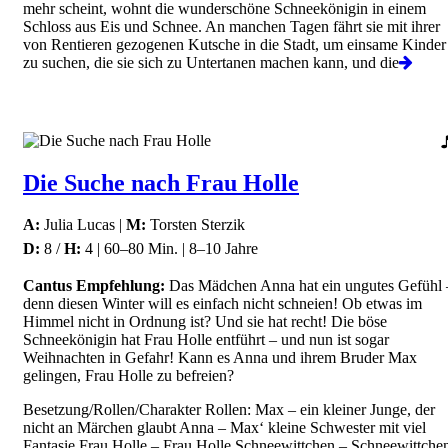
mehr scheint, wohnt die wunderschöne Schneekönigin in einem
Schloss aus Eis und Schnee. An manchen Tagen fährt sie mit ihrer
von Rentieren gezogenen Kutsche in die Stadt, um einsame Kinder
zu suchen, die sie sich zu Untertanen machen kann, und die
Die Suche nach Frau Holle
A:
Julia Lucas |
M:
Torsten Sterzik
D:
8 /
H:
4 | 60–80 Min. | 8–10 Jahre
Cantus Empfehlung:
Das Mädchen Anna hat ein ungutes Gefühl 
denn diesen Winter will es einfach nicht schneien! Ob etwas im
Himmel nicht in Ordnung ist? Und sie hat recht! Die böse
Schneekönigin hat Frau Holle entführt – und nun ist sogar
Weihnachten in Gefahr! Kann es Anna und ihrem Bruder Max
gelingen, Frau Holle zu befreien?
Besetzung/Rollen/Charakter Rollen: Max – ein kleiner Junge, der
nicht an Märchen glaubt Anna – Max‘ kleine Schwester mit viel
Fantasie Frau Holle – Frau Holle Schneewittchen – Schneewittche