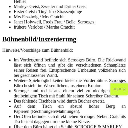
Hehler
Marleys Geist, Zweiter und Dritter Geist
Erster Geist / TinyTim / Strassenjunge
Mrs.Fezziwig / Mrs.Cratchit
Janet Holywell, Freds Frau / Belle, Scrooges
frühere Verlobte / Martha Cratchit
Bühnenbild/Inszenierung
Hinweise/Vorschläge zum Bühnenbild:
Im Vordergrund befinde sich Scrooges Büro. Die Rückwand
lässt sich öffnen und gibt die verschiedenen Schauplätze
seiner Reisen frei. Entsprechende Umbauten vollziehen sich
bei geschlossener Wand.
Weitere Spielmöglichkeiten bietet die Vorderbühne. Scrooges
Büro besteht im Wesentlichen aus einem Kontor.
Suche
Scrooge und rechts aus einem viel zu niedrigen kleinen
dreibeinigem Tisch mit Stuhl für seinen Schreiber Cratchit.
Das fehlende Tischbein wird durch Bücher ersetzt.
Auf dem Tisch ein absurd hoher Berg an
Papieren (Rechnungen/Mahnungen).
Der Ofen befindet sich direkt neben Scrooge. Neben Cratchits
Tisch steht dagegen nur eine kleine Kerze.
Über dem Büro hängt ein Schild: SCROOGE & MARLEY.