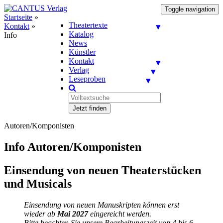
Toggle navigation
Startseite
»
Theatertexte
Kontakt
»
Katalog
Info
News
Künstler
Kontakt
Verlag
Leseproben
Jetzt finden
Autoren/Komponisten
Info Autoren/Komponisten
Einsendung von neuen Theaterstücken
und Musicals
Einsendung von neuen Manuskripten können erst
wieder ab
Mai 2027
eingereicht werden.
Bitte beachten Sie unsere Bearbeitungszeit von 4 bis 6