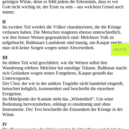
geistigen Wüste, denn es fehlt jedem die Erkenntnis, dass es vor
Gott nicht wichtig ist, der Erste zu sein – aus welchem Grund auch
immer.
II
Im zweiten Teil werden die Völker charakterisiert, die die Könige
verlassen haben. Die Menschen reagieren ebenso unterschiedlich,
wie ihre fernen Weisen gegensätzlich sind: Melchiors Volk ist
aufgebracht, Balthasars Landsleute sind traurig, um Kaspar macht
man sich keine Sorgen wegen seiner Abwesenheit.
Suche
III
Im dritten Teil wird geschildert, wie die Weisen selbst ihre
Wanderung erleben: Melchior hat unruhige Träume, Balthasar macht
sich Gedanken wegen seines Fortgehens, Kaspar genießt das
Unterwegssein.
Der Chor, der wie in der antiken Tragödie nicht handelnd eingreift,
betrachtet lediglich, kommentiert und beschreibt die einzelnen
Ereignisse.
Im Mittelpunkt der Kantate steht das „Wüstenlied“. Um seine
Bedeutung hervorzuheben, erklingt es einstimmig und ohne
Instrumente. Der Text beschreibt die Einsamkeit der Könige in der
Wüste.
IV