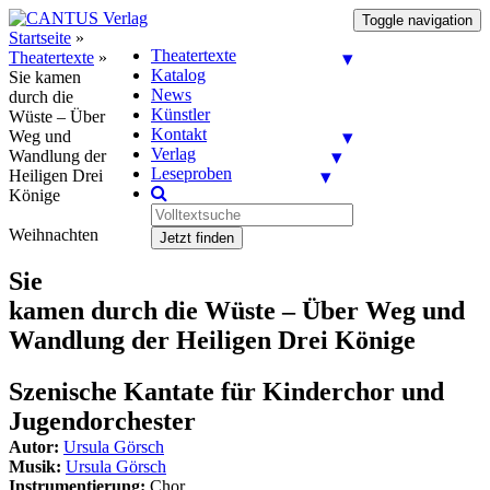
Toggle navigation
Startseite
»
Theatertexte
Theatertexte
»
Katalog
Sie kamen
News
durch die
Künstler
Wüste – Über
Kontakt
Weg und
Verlag
Wandlung der
Leseproben
Heiligen Drei
Könige
Weihnachten
Jetzt finden
Sie
kamen durch die Wüste – Über Weg und
Wandlung der Heiligen Drei Könige
Szenische Kantate für Kinderchor und
Jugendorchester
Autor:
Ursula Görsch
Musik:
Ursula Görsch
Instrumentierung:
Chor