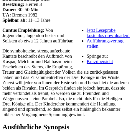
Besetzung:
Herren 3
Dauer:
30–50 Min.
UA:
Bremen 1982
Spielbar ab:
11–13 Jahre
Cantus Empfehlung:
Von
Jetzt Leseprobe
Jugendchor, Jugendorchester und
kostenlos downloaden!
Solisten ab etwa 12 Jahren aufführbar.
Aufführungsvertrag
stellen
Die symbolreiche, streng aufgebaute
Kantate beschreibt den Aufbruch von
Springe zu:
Kaspar, Melchior und Balthasar beim
Kurzübersicht
Erscheinen des Sterns, die Empörung,
Trauer und Gleichgültigkeit der Völker, die sie zurückgelassen
haben und das Zusammentreffen der Drei Könige in der Wüste.
Zuerst will jeder von ihnen der Erste sein und betrachtet die anderen
beiden als Rivalen. Im Gespräch finden sie jedoch heraus, dass sie
mehr verbindet als trennt, so werden sie zu Freunden und
Weggenossen – eine Parabel also, die nicht bloß für die Heiligen
Drei Könige gilt. Der Kinderchor kommentiert die Handlung
singend und sprechend, so dass selbst ein hinlänglich bekannter
biblischer Vorgang neue Spannung gewinnt.
Ausführliche Synopsis