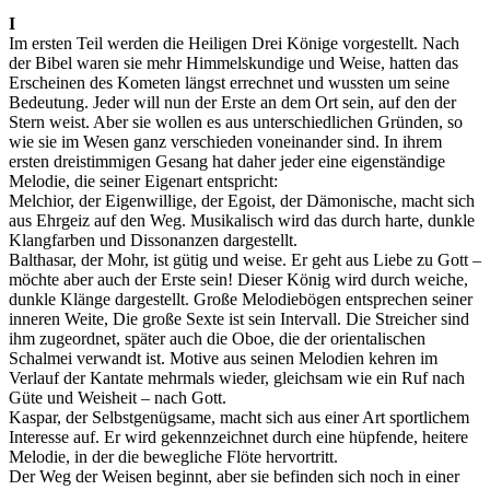
I
Im ersten Teil werden die Heiligen Drei Könige vorgestellt. Nach
der Bibel waren sie mehr Himmelskundige und Weise, hatten das
Erscheinen des Kometen längst errechnet und wussten um seine
Bedeutung. Jeder will nun der Erste an dem Ort sein, auf den der
Stern weist. Aber sie wollen es aus unterschiedlichen Gründen, so
wie sie im Wesen ganz verschieden voneinander sind. In ihrem
ersten dreistimmigen Gesang hat daher jeder eine eigenständige
Melodie, die seiner Eigenart entspricht:
Melchior, der Eigenwillige, der Egoist, der Dämonische, macht sich
aus Ehrgeiz auf den Weg. Musikalisch wird das durch harte, dunkle
Klangfarben und Dissonanzen dargestellt.
Balthasar, der Mohr, ist gütig und weise. Er geht aus Liebe zu Gott –
möchte aber auch der Erste sein! Dieser König wird durch weiche,
dunkle Klänge dargestellt. Große Melodiebögen entsprechen seiner
inneren Weite, Die große Sexte ist sein Intervall. Die Streicher sind
ihm zugeordnet, später auch die Oboe, die der orientalischen
Schalmei verwandt ist. Motive aus seinen Melodien kehren im
Verlauf der Kantate mehrmals wieder, gleichsam wie ein Ruf nach
Güte und Weisheit – nach Gott.
Kaspar, der Selbstgenügsame, macht sich aus einer Art sportlichem
Interesse auf. Er wird gekennzeichnet durch eine hüpfende, heitere
Melodie, in der die bewegliche Flöte hervortritt.
Der Weg der Weisen beginnt, aber sie befinden sich noch in einer