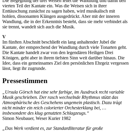
Die Begegnung der drei Weisen leitet die Wandlung und damit den
vierten Teil der Kantate ein. Was die Weisen sich in ihrer
Enttäuschung zunächst zu sagen haben, wird musikalisch mit
hohlen, dissonanten Klängen ausgedrückt. Aber mit der inneren
Wandlung, die in der Erkenntnis besteht, dass sie mehr verbindet als
sie trennt, wandelt sich auch die Musik.
V
Im fünften Abschnitt beschließt ein lang anhaltender Jubel die
Kantate, der entsprechend der Wandlung durch viele Tonarten geht.
Die Kantate handelt zwar von den legendären Heiligen Drei
Königen, geht aber in ihrem tiefsten Sinn weit darüber hinaus. Die
Idee, dass ein gemeinsames Ziel den persönlichen Ehrgeiz vergessen
lässt, liegt ihr zugrunde.
Pressestimmen
„Ursula Görsch hat eine sehr farbige, im Ausdruck recht variable
Musik geschrieben. Der rasch wechselnde Rhythmus stützt das
Atmosphärische des Geschehens ungemein plastisch. Dazu trägt
nicht minder ein reich colorierter Orchesterklang bei, …
insbesondere des klug genutzten Schlagzeugs.“
Simon Neubauer, Weser Kurier 1982
„Das Werk verdient es, zur Standardliteratur für große