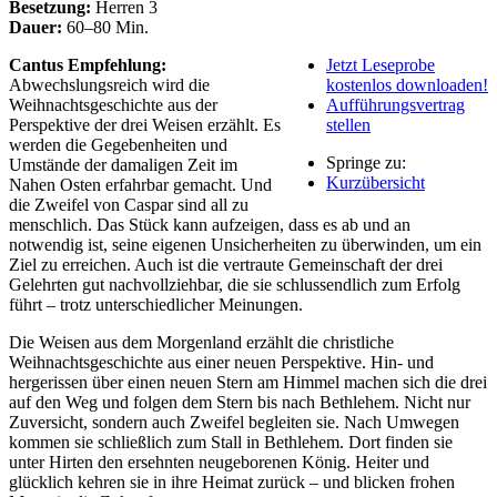
Besetzung:
Herren 3
Dauer:
60–80 Min.
Cantus Empfehlung:
Jetzt Leseprobe
Abwechslungsreich wird die
kostenlos downloaden!
Weihnachtsgeschichte aus der
Aufführungsvertrag
Perspektive der drei Weisen erzählt. Es
stellen
werden die Gegebenheiten und
Springe zu:
Umstände der damaligen Zeit im
Kurzübersicht
Nahen Osten erfahrbar gemacht. Und
die Zweifel von Caspar sind all zu
menschlich. Das Stück kann aufzeigen, dass es ab und an
notwendig ist, seine eigenen Unsicherheiten zu überwinden, um ein
Ziel zu erreichen. Auch ist die vertraute Gemeinschaft der drei
Gelehrten gut nachvollziehbar, die sie schlussendlich zum Erfolg
führt – trotz unterschiedlicher Meinungen.
Die Weisen aus dem Morgenland erzählt die christliche
Weihnachtsgeschichte aus einer neuen Perspektive. Hin- und
hergerissen über einen neuen Stern am Himmel machen sich die drei
auf den Weg und folgen dem Stern bis nach Bethlehem. Nicht nur
Zuversicht, sondern auch Zweifel begleiten sie. Nach Umwegen
kommen sie schließlich zum Stall in Bethlehem. Dort finden sie
unter Hirten den ersehnten neugeborenen König. Heiter und
glücklich kehren sie in ihre Heimat zurück – und blicken frohen