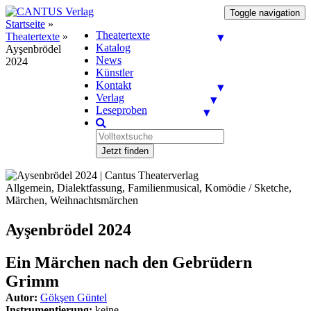
Toggle navigation
Startseite
»
Theatertexte
Theatertexte
»
Katalog
Ayşenbrödel
News
2024
Künstler
Kontakt
Verlag
Leseproben
Jetzt finden
Allgemein, Dialektfassung, Familienmusical, Komödie / Sketche,
Märchen, Weihnachtsmärchen
Ayşenbrödel 2024
Ein Märchen nach den Gebrüdern
Grimm
Autor:
Gökşen Güntel
Instrumentierung:
keine