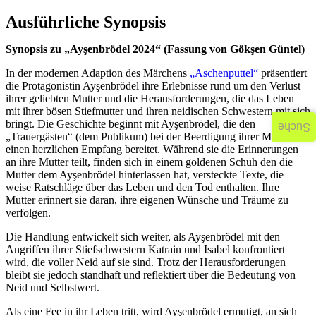
Ausführliche Synopsis
Synopsis zu „Ayşenbrödel 2024“ (Fassung von Gökşen Güntel)
In der modernen Adaption des Märchens
„Aschenputtel“
präsentiert
die Protagonistin Ayşenbrödel ihre Erlebnisse rund um den Verlust
ihrer geliebten Mutter und die Herausforderungen, die das Leben
mit ihrer bösen Stiefmutter und ihren neidischen Schwestern mit sich
bringt. Die Geschichte beginnt mit Ayşenbrödel, die den
Suche
„Trauergästen“ (dem Publikum) bei der Beerdigung ihrer Mutter
einen herzlichen Empfang bereitet. Während sie die Erinnerungen
an ihre Mutter teilt, finden sich in einem goldenen Schuh den die
Mutter dem Ayşenbrödel hinterlassen hat, versteckte Texte, die
weise Ratschläge über das Leben und den Tod enthalten. Ihre
Mutter erinnert sie daran, ihre eigenen Wünsche und Träume zu
verfolgen.
Die Handlung entwickelt sich weiter, als Ayşenbrödel mit den
Angriffen ihrer Stiefschwestern Katrain und Isabel konfrontiert
wird, die voller Neid auf sie sind. Trotz der Herausforderungen
bleibt sie jedoch standhaft und reflektiert über die Bedeutung von
Neid und Selbstwert.
Als eine Fee in ihr Leben tritt, wird Ayşenbrödel ermutigt, an sich