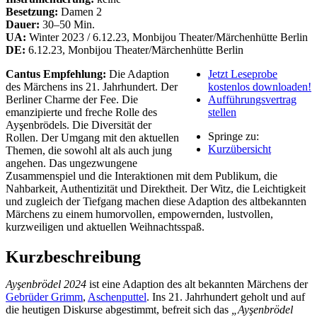
Besetzung:
Damen 2
Dauer:
30–50 Min.
UA:
Winter 2023 / 6.12.23, Monbijou Theater/Märchenhütte Berlin
DE:
6.12.23, Monbijou Theater/Märchenhütte Berlin
Cantus Empfehlung:
Die Adaption
Jetzt Leseprobe
des Märchens ins 21. Jahrhundert. Der
kostenlos downloaden!
Berliner Charme der Fee. Die
Aufführungsvertrag
emanzipierte und freche Rolle des
stellen
Ayşenbrödels. Die Diversität der
Springe zu:
Rollen. Der Umgang mit den aktuellen
Kurzübersicht
Themen, die sowohl alt als auch jung
angehen. Das ungezwungene
Zusammenspiel und die Interaktionen mit dem Publikum, die
Nahbarkeit, Authentizität und Direktheit. Der Witz, die Leichtigkeit
und zugleich der Tiefgang machen diese Adaption des altbekannten
Märchens zu einem humorvollen, empowernden, lustvollen,
kurzweiligen und aktuellen Weihnachtsspaß.
Kurzbeschreibung
Ayşenbrödel 2024
ist eine Adaption des alt bekannten Märchens der
Gebrüder Grimm
,
Aschenputtel
. Ins 21. Jahrhundert geholt und auf
die heutigen Diskurse abgestimmt, befreit sich das
„Ayşenbrödel