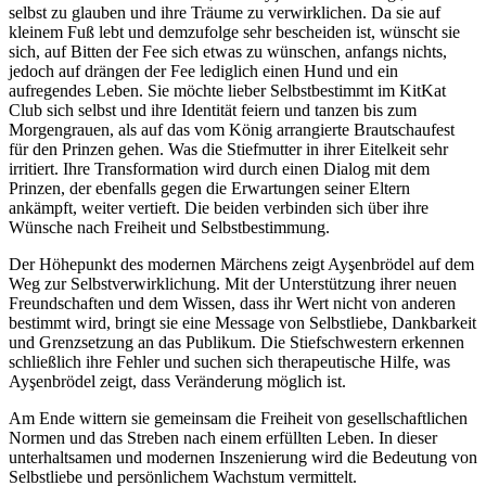
selbst zu glauben und ihre Träume zu verwirklichen. Da sie auf
kleinem Fuß lebt und demzufolge sehr bescheiden ist, wünscht sie
sich, auf Bitten der Fee sich etwas zu wünschen, anfangs nichts,
jedoch auf drängen der Fee lediglich einen Hund und ein
aufregendes Leben. Sie möchte lieber Selbstbestimmt im KitKat
Club sich selbst und ihre Identität feiern und tanzen bis zum
Morgengrauen, als auf das vom König arrangierte Brautschaufest
für den Prinzen gehen. Was die Stiefmutter in ihrer Eitelkeit sehr
irritiert. Ihre Transformation wird durch einen Dialog mit dem
Prinzen, der ebenfalls gegen die Erwartungen seiner Eltern
ankämpft, weiter vertieft. Die beiden verbinden sich über ihre
Wünsche nach Freiheit und Selbstbestimmung.
Der Höhepunkt des modernen Märchens zeigt Ayşenbrödel auf dem
Weg zur Selbstverwirklichung. Mit der Unterstützung ihrer neuen
Freundschaften und dem Wissen, dass ihr Wert nicht von anderen
bestimmt wird, bringt sie eine Message von Selbstliebe, Dankbarkeit
und Grenzsetzung an das Publikum. Die Stiefschwestern erkennen
schließlich ihre Fehler und suchen sich therapeutische Hilfe, was
Ayşenbrödel zeigt, dass Veränderung möglich ist.
Am Ende wittern sie gemeinsam die Freiheit von gesellschaftlichen
Normen und das Streben nach einem erfüllten Leben. In dieser
unterhaltsamen und modernen Inszenierung wird die Bedeutung von
Selbstliebe und persönlichem Wachstum vermittelt.