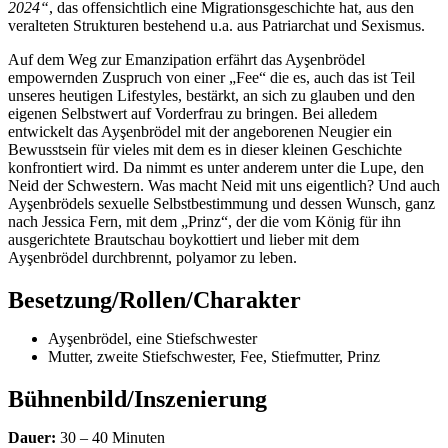
2024“
, das offensichtlich eine Migrationsgeschichte hat, aus den
veralteten Strukturen bestehend u.a. aus Patriarchat und Sexismus.
Auf dem Weg zur Emanzipation erfährt das Ayşenbrödel
empowernden Zuspruch von einer „Fee“ die es, auch das ist Teil
unseres heutigen Lifestyles, bestärkt, an sich zu glauben und den
eigenen Selbstwert auf Vorderfrau zu bringen. Bei alledem
entwickelt das Ayşenbrödel mit der angeborenen Neugier ein
Bewusstsein für vieles mit dem es in dieser kleinen Geschichte
konfrontiert wird. Da nimmt es unter anderem unter die Lupe, den
Neid der Schwestern. Was macht Neid mit uns eigentlich? Und auch
Ayşenbrödels sexuelle Selbstbestimmung und dessen Wunsch, ganz
nach Jessica Fern, mit dem „Prinz“, der die vom König für ihn
ausgerichtete Brautschau boykottiert und lieber mit dem
Ayşenbrödel durchbrennt, polyamor zu leben.
Besetzung/Rollen/Charakter
Ayşenbrödel, eine Stiefschwester
Mutter, zweite Stiefschwester, Fee, Stiefmutter, Prinz
Bühnenbild/Inszenierung
Dauer:
30 – 40 Minuten