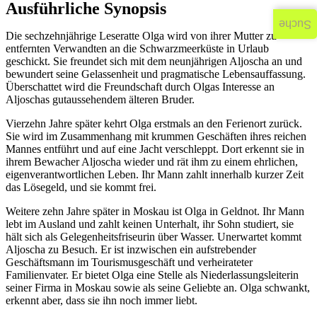
Ausführliche Synopsis
Suche
Die sechzehnjährige Leseratte Olga wird von ihrer Mutter zu
entfernten Verwandten an die Schwarzmeerküste in Urlaub
geschickt. Sie freundet sich mit dem neunjährigen Aljoscha an und
bewundert seine Gelassenheit und pragmatische Lebensauffassung.
Überschattet wird die Freundschaft durch Olgas Interesse an
Aljoschas gutaussehendem älteren Bruder.
Vierzehn Jahre später kehrt Olga erstmals an den Ferienort zurück.
Sie wird im Zusammenhang mit krummen Geschäften ihres reichen
Mannes entführt und auf eine Jacht verschleppt. Dort erkennt sie in
ihrem Bewacher Aljoscha wieder und rät ihm zu einem ehrlichen,
eigenverantwortlichen Leben. Ihr Mann zahlt innerhalb kurzer Zeit
das Lösegeld, und sie kommt frei.
Weitere zehn Jahre später in Moskau ist Olga in Geldnot. Ihr Mann
lebt im Ausland und zahlt keinen Unterhalt, ihr Sohn studiert, sie
hält sich als Gelegenheitsfriseurin über Wasser. Unerwartet kommt
Aljoscha zu Besuch. Er ist inzwischen ein aufstrebender
Geschäftsmann im Tourismusgeschäft und verheirateter
Familienvater. Er bietet Olga eine Stelle als Niederlassungsleiterin
seiner Firma in Moskau sowie als seine Geliebte an. Olga schwankt,
erkennt aber, dass sie ihn noch immer liebt.