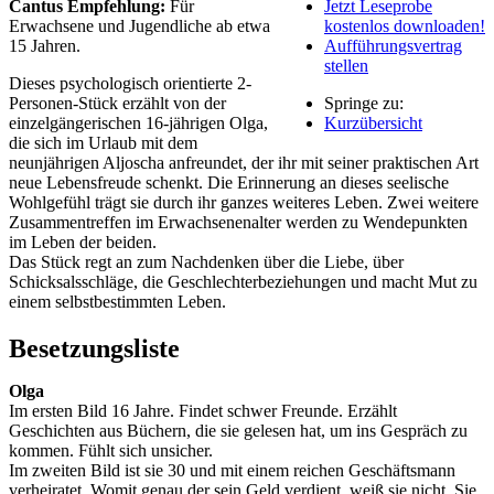
Cantus Empfehlung:
Für
Jetzt Leseprobe
Erwachsene und Jugendliche ab etwa
kostenlos downloaden!
15 Jahren.
Aufführungsvertrag
stellen
Dieses psychologisch orientierte 2-
Personen-Stück erzählt von der
Springe zu:
einzelgängerischen 16-jährigen Olga,
Kurzübersicht
die sich im Urlaub mit dem
neunjährigen Aljoscha anfreundet, der ihr mit seiner praktischen Art
neue Lebensfreude schenkt. Die Erinnerung an dieses seelische
Wohlgefühl trägt sie durch ihr ganzes weiteres Leben. Zwei weitere
Zusammentreffen im Erwachsenenalter werden zu Wendepunkten
im Leben der beiden.
Das Stück regt an zum Nachdenken über die Liebe, über
Schicksalsschläge, die Geschlechterbeziehungen und macht Mut zu
einem selbstbestimmten Leben.
Besetzungsliste
Olga
Im ersten Bild 16 Jahre. Findet schwer Freunde. Erzählt
Geschichten aus Büchern, die sie gelesen hat, um ins Gespräch zu
kommen. Fühlt sich unsicher.
Im zweiten Bild ist sie 30 und mit einem reichen Geschäftsmann
verheiratet. Womit genau der sein Geld verdient, weiß sie nicht. Sie