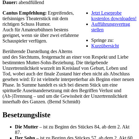
Dauer:
abendfüllend
Cantus Empfehlung:
Ergreifendes,
Jetzt Leseprobe
tiefsinniges Theaterstück mit dem
kostenlos downloaden!
richtigen Schuss Humor.
Aufführungsvertrag
Auch für Amateurbühnen bestens
stellen
geeignet, wenn sie über zwei erfahrene
Springe zu:
Schauspieler verfügen.
Kurzübersicht
Berührende Darstellung des Alterns
und des Siechtums, festgemacht an einer von Respekt und Liebe
bestimmten Mutter-Sohn-Beziehung. Die titelgebende
Unzertrennlichkeit wurzelt im Kreislauf von Geburt, Leben und
Tod, wobei auch der finale Zustand hier eben nicht als Abschluss
gesehen wird: Er ist vielmehr interpretierbar als Beginn einer neuen
Phase. In Summe handelt es sich bei diesem Stück um eine
spirituelle Auseinandersetzung mit den Begriffen Verlust und
(Ab-)Trennung – und um die Gewissheit der Unzertrennlichkeit
innerhalb des Ganzen. (Bernd Schmidt)
Besetzungsliste
Die Mutter
– ist zu Beginn des Stückes 84, ab dem 2. Akt
87.
Der Sohn
– ist zu Beginn des Stückes 57, ab dem 2. Akt 60.