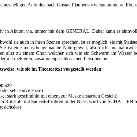
p eines heiligen Antonius nach Gustav Flauberts »Versuchungen«. Ebens
tiv in Aktion, v.a. immer mit dem GENERAL. Daher kann es sinnvoll 
sie auch in ihren Szenen sprechen, ist es möglich, sie mit Statist
e ist eine menschengemachte Naturgewalt, also nicht nur naturwüchsig
en aller zu einem Chor, welcher sich wie ein Schwarm im Wasser be
h oder mit mehreren, zusammengeschlossenen Personen auf.
sweise, wie sie im Theatertext vorgestellt werden:
pitze)
 oder sehr kurze Hose)
e, stark geschminkt mit einem zur Maske erstarrten Gesicht)
 im Rollstuhl mit Sauerstoffröhren in der Nase, wird von SCHATTEN 
esichtslos)