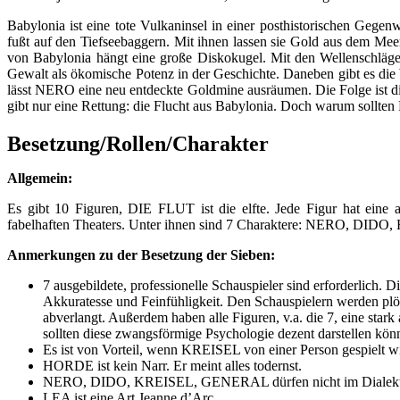
Babylonia ist eine tote Vulkaninsel in einer posthistorischen Ge
fußt auf den Tiefseebaggern. Mit ihnen lassen sie Gold aus dem Me
von Babylonia hängt eine große Diskokugel. Mit den Wellenschlägen 
Gewalt als ökomische Potenz in der Geschichte. Daneben gibt es di
lässt NERO eine neu entdeckte Goldmine ausräumen. Die Folge ist die
gibt nur eine Rettung: die Flucht aus Babylonia. Doch warum soll
Besetzung/Rollen/Charakter
Allgemein:
Es gibt 10 Figuren, DIE FLUT ist die elfte. Jede Figur hat eine 
fabelhaften Theaters. Unter ihnen sind 7 Charaktere: NERO, 
Anmerkungen zu der Besetzung der Sieben:
7 ausgebildete, professionelle Schauspieler sind erforderlich. 
Akkuratesse und Feinfühligkeit. Den Schauspielern werden pl
abverlangt. Außerdem haben alle Figuren, v.a. die 7, eine stark
sollten diese zwangsförmige Psychologie dezent darstellen kön
Es ist von Vorteil, wenn KREISEL von einer Person gespielt w
HORDE ist kein Narr. Er meint alles todernst.
NERO, DIDO, KREISEL, GENERAL dürfen nicht im Dialekt spre
LEA ist eine Art Jeanne d’Arc.