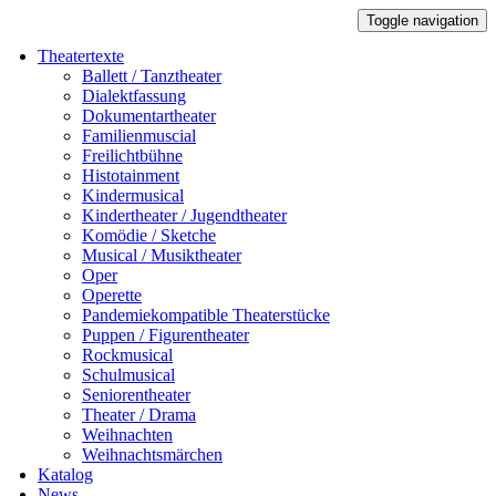
Toggle navigation
Theatertexte
Ballett / Tanztheater
Dialektfassung
Dokumentartheater
Familienmuscial
Freilichtbühne
Histotainment
Kindermusical
Kindertheater / Jugendtheater
Komödie / Sketche
Musical / Musiktheater
Oper
Operette
Pandemiekompatible Theaterstücke
Puppen / Figurentheater
Rockmusical
Schulmusical
Seniorentheater
Theater / Drama
Weihnachten
Weihnachtsmärchen
Katalog
News