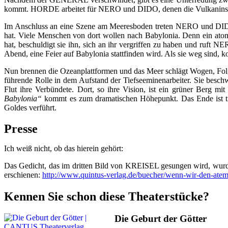
kommt. HORDE arbeitet für NERO und DIDO, denen die Vulkaninsel 
Im Anschluss an eine Szene am Meeresboden treten NERO und DID
hat. Viele Menschen von dort wollen nach Babylonia. Denn ein at
hat, beschuldigt sie ihn, sich an ihr vergriffen zu haben und ruft 
Abend, eine Feier auf Babylonia stattfinden wird. Als sie weg sind
Nun brennen die Ozeanplattformen und das Meer schlägt Wogen, Fol
führende Rolle in dem Aufstand der Tiefseeminenarbeiter. Sie besc
Flut ihre Verbündete. Dort, so ihre Vision, ist ein grüner Berg
Babylonia“
kommt es zum dramatischen Höhepunkt. Das Ende ist t
Goldes verführt.
Presse
Ich weiß nicht, ob das hierein gehört:
Das Gedicht, das im dritten Bild von KREISEL gesungen wird, wurd
erschienen:
http://www.quintus-verlag.de/buecher/wenn-wir-den-atem
Kennen Sie schon diese Theaterstücke?
Die Geburt der Götter