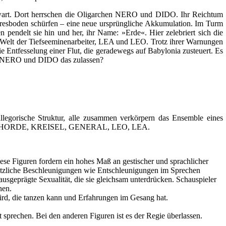
genwart. Dort herrschen die Oligarchen NERO und DIDO. Ihr Reichtum
eresboden schürfen – eine neue ursprüngliche Akkumulation. Im Turm
pendelt sie hin und her, ihr Name: »Erde«. Hier zelebriert sich die
e Welt der Tiefseeminenarbeiter, LEA und LEO. Trotz ihrer Warnungen
 Entfesselung einer Flut, die geradewegs auf Babylonia zusteuert. Es
ten NERO und DIDO das zulassen?
allegorische Struktur, alle zusammen verkörpern das Ensemble eines
DIDO, HORDE, KREISEL, GENERAL, LEO, LEA.
Diese Figuren fordern ein hohes Maß an gestischer und sprachlicher
ötzliche Beschleunigungen wie Entschleunigungen im Sprechen
 ausgeprägte Sexualität, die sie gleichsam unterdrücken. Schauspieler
nen.
ird, die tanzen kann und Erfahrungen im Gesang hat.
chen. Bei den anderen Figuren ist es der Regie überlassen.