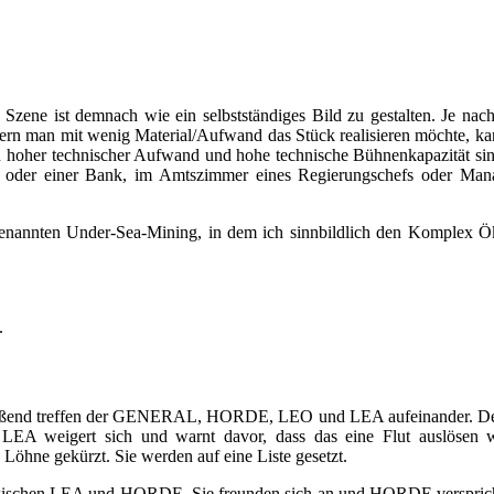
de Szene ist demnach wie ein selbstständiges Bild zu gestalten. Je n
ern man mit wenig Material/Aufwand das Stück realisieren möchte, kann
hoher technischer Aufwand und hohe technische Bühnenkapazität sind 
oder einer Bank, im Amtszimmer eines Regierungschefs oder Manager
enannten Under-Sea-Mining, in dem ich sinnbildlich den Komplex Ök
.
ließend treffen der GENERAL, HORDE, LEO und LEA aufeinander. Der 
 LEA weigert sich und warnt davor, dass das eine Flut auslös
öhne gekürzt. Sie werden auf eine Liste gesetzt.
schen LEA und HORDE. Sie freunden sich an und HORDE verspricht 