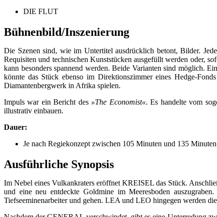
DIE FLUT
Bühnenbild/Inszenierung
Die Szenen sind, wie im Untertitel ausdrücklich betont, Bilder. Je
Requisiten und technischen Kunststücken ausgefüllt werden oder, sof
kann besonders spannend werden. Beide Varianten sind möglich. Ein 
könnte das Stück ebenso im Direktionszimmer eines Hedge-Fonds 
Diamantenbergwerk in Afrika spielen.
Impuls war ein Bericht des
»The Economist«
. Es handelte vom sog
illustrativ einbauen.
Dauer:
Je nach Regiekonzept zwischen 105 Minuten und 135 Minuten
Ausführliche Synopsis
Im Nebel eines Vulkankraters eröffnet KREISEL das Stück. Ansch
und eine neu entdeckte Goldmine im Meeresboden auszugraben.
Tiefseeminenarbeiter und gehen. LEA und LEO hingegen werden die L
Nachdem der GENERAL verschwindet, gibt es eine Unterredung zwi