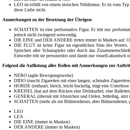
LEO ist erfüllt von einem stoischen Nihilismus. Er ist vom Ty
diese Liebe nicht.
Anmerkungen zu der Besetzung der Übrigen:
SCHATTEN ist eine performative Figur. Er tritt nur performa
jedoch nicht zwingend notwendig.
DIE EINE und DER ANDERE treten immer in Masken auf. Obwohl 
DIE FLUT ist keine Figur im eigentlichen Sinn des Wortes. Si
Sprechen aller Schauspieler oder durch das Zusammenschließ
Entweder tritt sie personenlos und damit nur visuell-akustisc
Folgend die Auflistung aller Rollen mit Anmerkungen zur Auftritt
NERO (agile Bewegungsweise)
DIDO (raucht Zigaretten mit einer langen, schmalen Zigarettens
HORDE (enthaart, bleich, leicht buckelig, trägt eine Unterhose
KREISEL (hat auf dem Rücken eine Drehkurbel, eine Balletteus
GENERAL (übersät mit Abzeichen und Orden, fettleibig, sitzt
SCHATTEN (mehr als ein Bühnendiener, aber Bühnendiener, g
LEO
LEA
DIE EINE (immer in Masken)
DER ANDERE (immer in Masken)