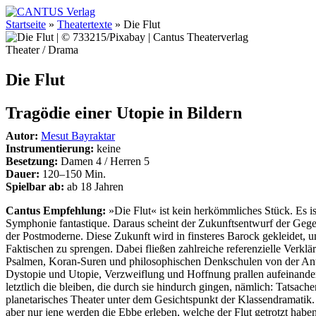
Startseite
»
Theatertexte
»
Die Flut
Theater / Drama
Die Flut
Tragödie einer Utopie in Bildern
Autor:
Mesut Bayraktar
Instrumentierung:
keine
Besetzung:
Damen 4 / Herren 5
Dauer:
120–150 Min.
Spielbar ab:
ab 18 Jahren
Cantus Empfehlung:
»Die Flut« ist kein herkömmliches Stück. Es is
Symphonie fantastique. Daraus scheint der Zukunftsentwurf der Gege
der Postmoderne. Diese Zukunft wird in finsteres Barock gekleidet,
Faktischen zu sprengen. Dabei fließen zahlreiche referenzielle Verkl
Psalmen, Koran-Suren und philosophischen Denkschulen von der Ant
Dystopie und Utopie, Verzweiflung und Hoffnung prallen aufeinande
letztlich die bleiben, die durch sie hindurch gingen, nämlich: Tatsache
planetarisches Theater unter dem Gesichtspunkt der Klassendramatik. 
aber nur jene werden die Ebbe erleben, welche der Flut getrotzt habe