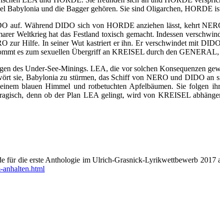
Babylonia und die Bagger gehören. Sie sind Oligarchen, HORDE ist 
O auf. Während DIDO sich von HORDE anziehen lässt, kehrt NERO v
omarer Weltkrieg hat das Festland toxisch gemacht. Indessen versc
NERO zur Hilfe. In seiner Wut kastriert er ihn. Er verschwindet mit 
, kommt es zum sexuellen Übergriff an KREISEL durch den GENERAL, der
gen des Under-See-Minings. LEA, die vor solchen Konsequenzen gewarn
hwört sie, Babylonia zu stürmen, das Schiff von NERO und DIDO an s
 mit einem blauen Himmel und rotbetuchten Apfelbäumen. Sie folge
ragisch, denn ob der Plan LEA gelingt, wird von KREISEL abhäng
e für die erste Anthologie im Ulrich-Grasnick-Lyrikwettbewerb 2017 
-anhalten.html