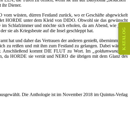
ihr Diener.
om wüsten, dürren Festland zurück, wo er Geschäfte abgewickelt
hwindet HORDE unter dem Kleid von DIDO. Obwohl sie das gewünscht
DIDO im Schlafzimmer und möchte sich erholen, da am Abend, wie jeden
KATALOG
 sie als Kriegsbeute auf die Insel geschleppt hat.
t hat und daher das Vertrauen der anderen genießt, übernimmt eine
ich zu reißen und mit ihm zum Festland zu gelangen. Dabei wäre die
n ihr. Anschließend kommt DIE FLUT zu Wort. Im
„goldumwundenen
en, da HORDE sie verrät und NERO die übrigen mit dem Glanz des
ausgewählt. Die Anthologie ist im November 2018 im Quintus-Verlag