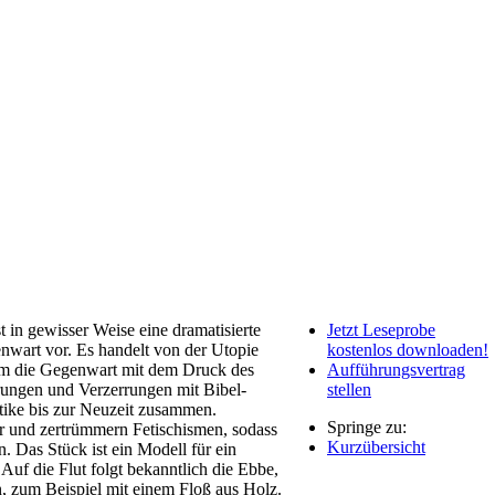
t in gewisser Weise eine dramatisierte
Jetzt Leseprobe
nwart vor. Es handelt von der Utopie
kostenlos downloaden!
 um die Gegenwart mit dem Druck des
Aufführungsvertrag
ärungen und Verzerrungen mit Bibel-
stellen
ike bis zur Neuzeit zusammen.
Springe zu:
r und zertrümmern Fetischismen, sodass
Kurzübersicht
n. Das Stück ist ein Modell für ein
Auf die Flut folgt bekanntlich die Ebbe,
n, zum Beispiel mit einem Floß aus Holz.