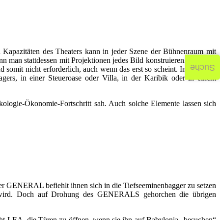
ach Kapazitäten des Theaters kann in jeder Szene der Bühnenraum mit
 man stattdessen mit Projektionen jedes Bild konstruieren. Letzteres
Suche
somit nicht erforderlich, auch wenn das erst so scheint. Im Übrigen
s, in einer Steueroase oder Villa, in der Karibik oder in einem
ologie-Ökonomie-Fortschritt sah. Auch solche Elemente lassen sich
GENERAL befiehlt ihnen sich in die Tiefseeminenbagger zu setzen
en wird. Doch auf Drohung des GENERALS gehorchen die übrigen
LEA, die Türen zu öffnen, wenn sie ihn auf Babylonia „besuchen“