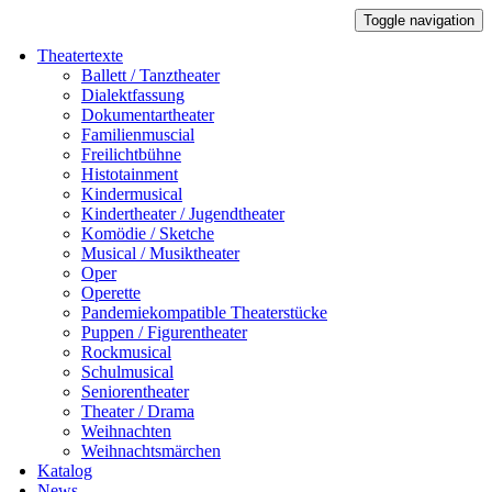
Toggle navigation
Theatertexte
Ballett / Tanztheater
Dialektfassung
Dokumentartheater
Familienmuscial
Freilichtbühne
Histotainment
Kindermusical
Kindertheater / Jugendtheater
Komödie / Sketche
Musical / Musiktheater
Oper
Operette
Pandemiekompatible Theaterstücke
Puppen / Figurentheater
Rockmusical
Schulmusical
Seniorentheater
Theater / Drama
Weihnachten
Weihnachtsmärchen
Katalog
News