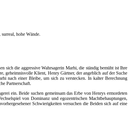
, surreal, hohe Wände.
n sich die aggressive Wahrsagerin Marhi, die ständig bemüht ist Ihre
ere, geheimnisvolle Klient, Henry Gärtner, der angeblich auf der Suche
arhi nach einer Bleibe, um sich zu verstecken. In kalter Berechnung
che Partnerschaft.
sagerei ein. Beide suchen gemeinsam das Erbe von Henrys ermordeten
 Wechselspiel von Dominanz und egozentrischen Machtbehauptungen,
, unvorhergesehener Schwierigkeiten versuchen die Beiden sich auf eine