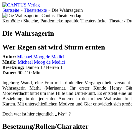
Startseite
»
Theatertexte
»
Die Wahrsagerin
Komödie / Sketche, Pandemiekompatible Theaterstücke, Theater / D
Die Wahrsagerin
Wer Regen sät wird Sturm ernten
Autor:
Michael Moog de Medici
Musik:
Michael Moog de Medici
Besetzung:
Damen 1 / Herren 1
Dauer:
90–110 Min.
Ingeborg Wand, eine Frau mit krimineller Vergangenheit, versucht 
Wahrsagerin Marhi (Mariuana). Ihr erster Kunde Henry Gärtn
Mordverdacht bittet um ihre Hilfe und Unterkunft. Es entsteht eine 
Beziehung, in der jeder den Anderen in den reinen Wahnsinn treibt
Karten. Mit unterschiedlichen Motiven und Gier entwickelt sich große
Doch wer ist hier eigentlich
„Wer“
?
Besetzung/Rollen/Charakter