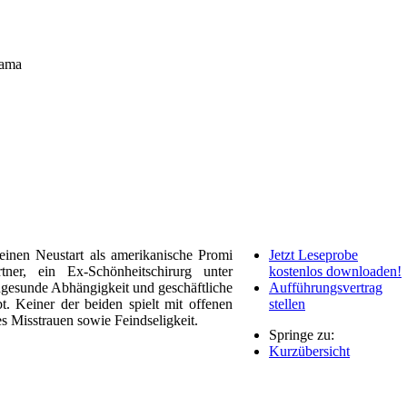
rama
einen Neustart als amerikanische Promi
Jetzt Leseprobe
er, ein Ex-Schönheitschirurg unter
kostenlos downloaden!
ungesunde Abhängigkeit und geschäftliche
Aufführungsvertrag
. Keiner der beiden spielt mit offenen
stellen
s Misstrauen sowie Feindseligkeit.
Springe zu:
Kurzübersicht