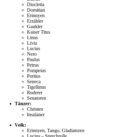
Diocletia
Domitian
Erinnyen
Erzähler
Gaukler
Kaiser Titus
Linus
Livia
Lucius
Nero
Paulus
Petrus
Pompeius
Portius
Seneca
Tigellinus
Ruderer
Senatoren
Tänzer:
Christen
Insulaner
Volk:
Erinnyen, Tango, Gladiatoren
Lucius – Sprechrolle