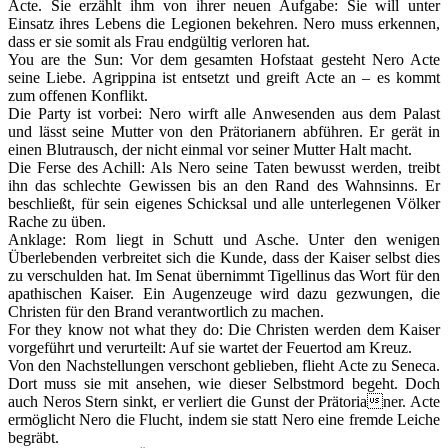
Acte. Sie erzählt ihm von ihrer neuen Aufgabe: Sie will unter
Einsatz ihres Lebens die Legionen bekehren. Nero muss erkennen,
dass er sie somit als Frau endgültig verloren hat.
You are the Sun: Vor dem gesamten Hofstaat gesteht Nero Acte
seine Liebe. Agrippina ist entsetzt und greift Acte an – es kommt
zum offenen Konflikt.
Die Party ist vorbei: Nero wirft alle Anwesenden aus dem Palast
und lässt seine Mutter von den Prätorianern abführen. Er gerät in
einen Blutrausch, der nicht einmal vor seiner Mutter Halt macht.
Die Ferse des Achill: Als Nero seine Taten bewusst werden, treibt
ihn das schlechte Gewissen bis an den Rand des Wahnsinns. Er
beschließt, für sein eigenes Schicksal und alle unterlegenen Völker
Rache zu üben.
Anklage: Rom liegt in Schutt und Asche. Unter den wenigen
Überlebenden verbreitet sich die Kunde, dass der Kaiser selbst dies
zu verschulden hat. Im Senat übernimmt Tigellinus das Wort für den
apathischen Kaiser. Ein Augenzeuge wird dazu gezwungen, die
Christen für den Brand verantwortlich zu machen.
For they know not what they do: Die Christen werden dem Kaiser
vorgeführt und verurteilt: Auf sie wartet der Feuertod am Kreuz.
Von den Nachstellungen verschont geblieben, flieht Acte zu Seneca.
Dort muss sie mit ansehen, wie dieser Selbstmord begeht. Doch
auch Neros Stern sinkt, er verliert die Gunst der Prätorianer. Acte
ermöglicht Nero die Flucht, indem sie statt Nero eine fremde Leiche
begräbt.