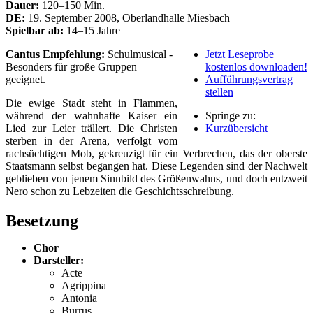
Dauer:
120–150 Min.
DE:
19. September 2008, Oberlandhalle Miesbach
Spielbar ab:
14–15 Jahre
Cantus Empfehlung:
Schulmusical -
Jetzt Leseprobe
Besonders für große Gruppen
kostenlos downloaden!
geeignet.
Aufführungsvertrag
stellen
Die ewige Stadt steht in Flammen,
während der wahnhafte Kaiser ein
Springe zu:
Lied zur Leier trällert. Die Christen
Kurzübersicht
sterben in der Arena, verfolgt vom
rachsüchtigen Mob, gekreuzigt für ein Verbrechen, das der oberste
Staatsmann selbst begangen hat. Diese Legenden sind der Nachwelt
geblieben von jenem Sinnbild des Größenwahns, und doch entzweit
Nero schon zu Lebzeiten die Geschichtsschreibung.
Besetzung
Chor
Darsteller:
Acte
Agrippina
Antonia
Burrus