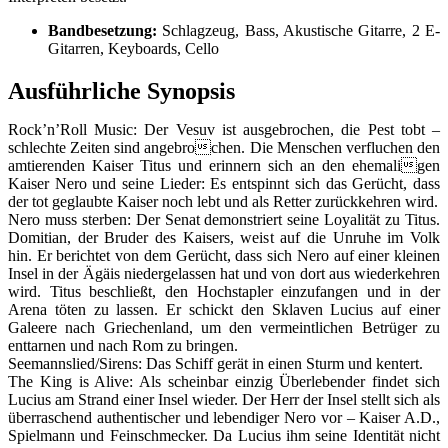
Bandbesetzung:
Schlagzeug, Bass, Akustische Gitarre, 2 E-
Gitarren, Keyboards, Cello
Ausführliche Synopsis
Rock’n’Roll Music: Der Vesuv ist ausgebrochen, die Pest tobt –
schlechte Zeiten sind angebrochen. Die Menschen verfluchen den
amtierenden Kaiser Titus und erinnern sich an den ehemaligen
Kaiser Nero und seine Lieder: Es entspinnt sich das Gerücht, dass
der tot geglaubte Kaiser noch lebt und als Retter zurückkehren wird.
Nero muss sterben: Der Senat demonstriert seine Loyalität zu Titus.
Domitian, der Bruder des Kaisers, weist auf die Unruhe im Volk
hin. Er berichtet von dem Gerücht, dass sich Nero auf einer kleinen
Insel in der Ägäis niedergelassen hat und von dort aus wiederkehren
wird. Titus beschließt, den Hochstapler einzufangen und in der
Arena töten zu lassen. Er schickt den Sklaven Lucius auf einer
Galeere nach Griechenland, um den vermeintlichen Betrüger zu
enttarnen und nach Rom zu bringen.
Seemannslied/Sirens: Das Schiff gerät in einen Sturm und kentert.
The King is Alive: Als scheinbar einzig Überlebender findet sich
Lucius am Strand einer Insel wieder. Der Herr der Insel stellt sich als
überraschend authentischer und lebendiger Nero vor – Kaiser A.D.,
Spielmann und Feinschmecker. Da Lucius ihm seine Identität nicht