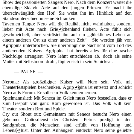
Show des passionierten Sängers Nero. Nach dem Konzert wartet die
ehemalige Sklavin Acte auf den jungen Prinzen. Er macht ihr
überschwänglich den Hof. Sie weist ihn im Hinblick auf den
Standesunterschied in seine Schranken.
Tavernen Tango: Nero will die Realität nicht wahrhaben, sondern
lieber mit Acte nach Griechenland fliehen. Acte fühlt sich
geschmeichelt, aber vertröstet ihn auf ein „glückliches Leben an
einem anderen Ort zu einer anderen Zeit“. Sie werden jäh von
Agrippina unterbrochen. Sie überbringt die Nachricht vom Tod des
amtierenden Kaisers. Agrippina hat bereits alles für eine rasche
Nachfolge arrangiert. Nero lehnt entschieden ab, doch als seine
Mutter mit Selbstmord droht, fügt er sich in sein Schicksal.
— PAUSE —
Neronia: Als großzügiger Kaiser will Nero sein Volk mit
Theaterfestspielen beschenken. Agrippina ist entsetzt und schickt
Nero aufs Forum. Er soll sein Volk kennen lernen.
Spielmannslied: Mit Seneca im Geleit muss Nero feststellen, dass er
zum Gespött von ganz Rom geworden ist. Das Volk will kein
Theater, sondern Brot und Spiele.
Cry out Shout out: Gemeinsam mit Seneca besucht Nero einen
geheimen Gottesdienst der Christen. Petrus predigt in den
Sandgruben, die Menschen sind erfüllt von Hoffnung und
Lebenslust. Unter den Anhängern entdeckt Nero seine geliebte