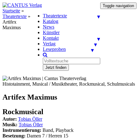
Toggle navigation
Startseite
»
Theatertexte
Theatertexte
»
Katalog
Artifex
News
Maximus
Künstler
Kontakt
Verlag
Leseproben
Jetzt finden
Histotainment, Musical / Musiktheater, Rockmusical, Schulmusicals
Artifex Maximus
Rockmusical
Autor:
Tobias Öller
Musik:
Tobias Öller
Instrumentierung:
Band, Playback
Besetzung:
Damen 7 / Herren 15