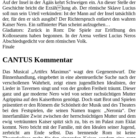
Auf der Insel in der Ägäis kehrt Schweigen ein. An dieser Stelle der
Geschichte bricht die Erzählung ab. Der römische Sklave Lucius
soll nun sein Urteil verkünden: Ist der Mann auf der Insel tatsächlich
der, für den er sich ausgibt? Der Richterspruch entlarvt den wahren
Kaiser Nero. Ein raffinierter Plan scheint aufzugehen…
Gladiators: Zurück in Rom: Die Spiele zur Eröffnung des
Kollosseums haben begonnen. In der Arena verliest Lucius Neros
Abschiedsgedicht vor dem römischen Volk.
Finale
CANTUS Kommentar
Das Musical „Artifex Maximus“ wagt den Gegenentwurf. Die
Binnenhandlung, eingebettet in eine abenteuerliche Suche nach der
verschollenen Wahrheit, zeigt einen jugendlichen Idealisten, der
Lieder in Tavernen singt und von der großen Freiheit träumt. Dieser
ganz und gar moderne Nero wird von seiner rachsüchtigen Mutter
Agrippina auf den Kaiserthron genötigt. Doch statt Brot und Spielen
präsentiert er den Römern die Schönheit der Musik und des Theaters
bei den Festspielen, die seinen Namen tragen: „Neronia“. Der
innerfamiliäre Zwist zwischen der herrschsüchtigen Mutter und dem
ewig verträumten Kaiser spitzt sich zu, bis es im Palast zum Eklat
kommt. Nero bricht mit der Familie, mit den Idealen seiner Jugend,
zerbricht am Ende selbst. Das brennende Rom ist keine