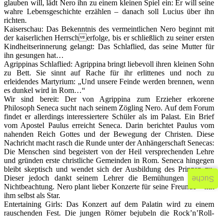
glauben will, lädt Nero ihn zu einem kleinen Spiel ein: Er will seine
wahre Lebensgeschichte erzählen – danach soll Lucius über ihn
richten.
Kaiserschau: Das Bekenntnis des vermeintlichen Nero beginnt mit
der kaiserlichen Herrscherfolge, bis er schließlich zu seiner ersten
Kindheitserinnerung gelangt: Das Schlaflied, das seine Mutter für
ihn gesungen hat…
Agrippinas Schlaflied: Agrippina bringt liebevoll ihren kleinen Sohn
zu Bett. Sie sinnt auf Rache für ihr erlittenes und noch zu
erleidendes Martyrium: „Und unsere Feinde werden brennen, wenn
es dunkel wird in Rom…“
Wir sind bereit: Der von Agrippina zum Erzieher erkorene
Philosoph Seneca sucht nach seinem Zögling Nero. Auf dem Forum
findet er allerdings interessiertere Schüler als im Palast. Ein Brief
vom Apostel Paulus erreicht Seneca. Darin berichtet Paulus vom
nahenden Reich Gottes und der Bewegung der Christen. Diese
Nachricht macht rasch die Runde unter der Anhängerschaft Senecas:
Die Menschen sind begeistert von der Heil versprechenden Lehre
und gründen erste christliche Gemeinden in Rom. Seneca hingegen
bleibt skeptisch und wendet sich der Ausbildung des Prinzen zu.
Dieser jedoch dankt seinem Lehrer die Bemühungen nur mit
Suche
Nichtbeachtung. Nero plant lieber Konzerte für seine Freunde – mit
ihm selbst als Star.
Entertaining Girls: Das Konzert auf dem Palatin wird zu einem
rauschenden Fest. Die jungen Römer bejubeln die Rock’n’Roll-