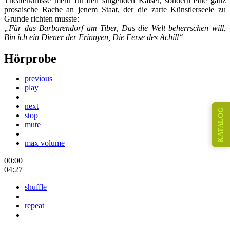
Theaterkulisse mehr für den singenden Kaiser, sondern eine ganz
prosaische Rache an jenem Staat, der die zarte Künstlerseele zu
Grunde richten musste:
„Für das Barbarendorf am Tiber, Das die Welt beherrschen will,
Bin ich ein Diener der Erinnyen, Die Ferse des Achill“
Hörprobe
previous
play
next
KATALOG
stop
mute
max volume
00:00
04:27
shuffle
repeat