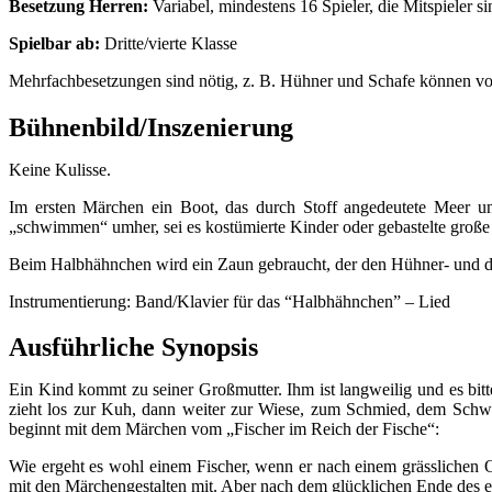
Besetzung Herren:
Variabel, mindestens 16 Spieler, die Mitspieler s
Spielbar ab:
Dritte/vierte Klasse
Mehrfachbesetzungen sind nötig, z. B. Hühner und Schafe können vo
Bühnenbild/Inszenierung
Keine Kulisse.
Im ersten Märchen ein Boot, das durch Stoff angedeutete Meer un
„schwimmen“ umher, sei es kostümierte Kinder oder gebastelte große 
Beim Halbhähnchen wird ein Zaun gebraucht, der den Hühner- und den
Instrumentierung: Band/Klavier für das “Halbhähnchen” – Lied
Ausführliche Synopsis
Ein Kind kommt zu seiner Großmutter. Ihm ist langweilig und es bit
zieht los zur Kuh, dann weiter zur Wiese, zum Schmied, dem Schwe
beginnt mit dem Märchen vom „Fischer im Reich der Fische“:
Wie ergeht es wohl einem Fischer, wenn er nach einem grässlichen O
mit den Märchengestalten mit. Aber nach dem glücklichen Ende des e