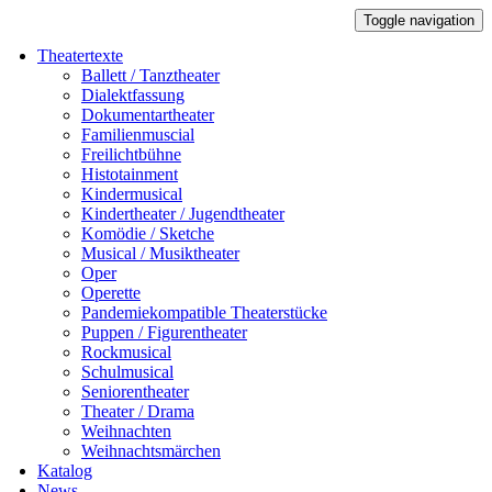
Toggle navigation
Theatertexte
Ballett / Tanztheater
Dialektfassung
Dokumentartheater
Familienmuscial
Freilichtbühne
Histotainment
Kindermusical
Kindertheater / Jugendtheater
Komödie / Sketche
Musical / Musiktheater
Oper
Operette
Pandemiekompatible Theaterstücke
Puppen / Figurentheater
Rockmusical
Schulmusical
Seniorentheater
Theater / Drama
Weihnachten
Weihnachtsmärchen
Katalog
News