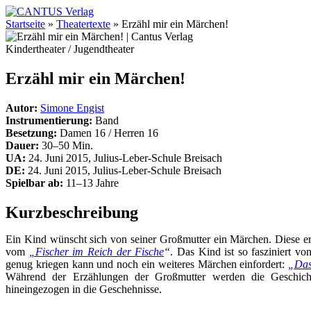
Startseite
»
Theatertexte
»
Erzähl mir ein Märchen!
Kindertheater / Jugendtheater
Erzähl mir ein Märchen!
Autor:
Simone Engist
Instrumentierung:
Band
Besetzung:
Damen 16 / Herren 16
Dauer:
30–50 Min.
UA:
24. Juni 2015, Julius-Leber-Schule Breisach
DE:
24. Juni 2015, Julius-Leber-Schule Breisach
Spielbar ab:
11–13 Jahre
Kurzbeschreibung
Ein Kind wünscht sich von seiner Großmutter ein Märchen. Diese er
vom
„Fischer im Reich der Fische
“
. Das Kind ist so fasziniert v
genug kriegen kann und noch ein weiteres Märchen einfordert:
„Das
Während der Erzählungen der Großmutter werden die Geschich
hineingezogen in die Geschehnisse.