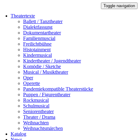
Toggle navigation
Theatertexte
Ballett / Tanztheater
Dialektfassung
Dokumentartheater
Familienmuscial
Freilichtbühne
Histotainment
Kindermusical
Kindertheater / Jugendtheater
Komödie / Sketche
Musical / Musiktheater
Oper
Operette
Pandemiekompatible Theaterstücke
Puppen / Figurentheater
Rockmusical
Schulmusical
Seniorentheater
Theater / Drama
Weihnachten
Weihnachtsmärchen
Katalog
News