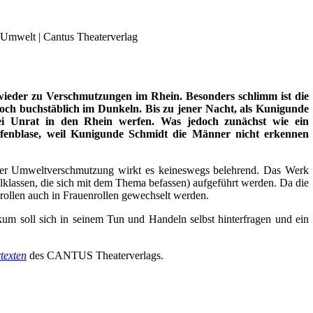
wieder zu Verschmutzungen im Rhein. Besonders schlimm ist die
doch buchstäblich im Dunkeln. Bis zu jener Nacht, als Kunigunde
rlei Unrat in den Rhein werfen. Was jedoch zunächst wie ein
Seifenblase, weil Kunigunde Schmidt die Männer nicht erkennen
ng der Umweltverschmutzung wirkt es keineswegs belehrend. Das Werk
lassen, die sich mit dem Thema befassen) aufgeführt werden. Da die
ollen auch in Frauenrollen gewechselt werden.
m soll sich in seinem Tun und Handeln selbst hinterfragen und ein
texten
des CANTUS Theaterverlags.