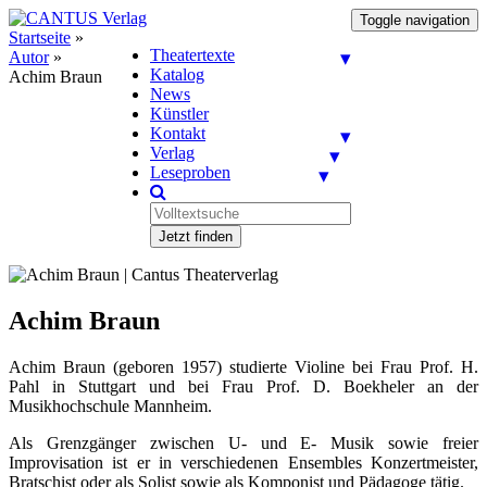
Toggle navigation
Startseite
»
Theatertexte
Autor
»
Katalog
Achim Braun
News
Künstler
Kontakt
Verlag
Leseproben
Jetzt finden
Achim Braun
Achim Braun (geboren 1957) studierte Violine bei Frau Prof. H.
Pahl in Stuttgart und bei Frau Prof. D. Boekheler an der
Musikhochschule Mannheim.
Als Grenzgänger zwischen U- und E- Musik sowie freier
Improvisation ist er in verschiedenen Ensembles Konzertmeister,
Bratschist oder als Solist sowie als Komponist und Pädagoge tätig.