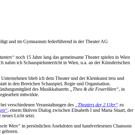
teiligt und im Gymnasium federführend in der Theater AG
ttanten“
noch 15 Jahre lang das gemeinsame Theater spielen in Wien
ch nahm ich Schauspielunterricht in Wien, u.a. an der Künstlerischen
 Unternehmen blieb ich dem Theater und der Kleinkunst treu und
tatt in den Bereichen Schauspiel, Regie und Organisation.
ündungsmitglied des Musikkabaretts
„Theo & die Feuerlilien“
, in
egiearbeit mitwirkte.
 bei verschiedenen Veranstaltungen des
„Theaters der 2 Ufer“
zu
nen“
, einem fiktiven Dialog zwischen Elisabeth I und Maria Stuart, der
 neues Licht setzt.
ein Wien“
in persönlichen Anekdoten und handverlesenen Chansons
st geboren.