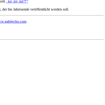
rett
„toi, toi, tot?!“
t, der bis Jahresende veröffentlicht werden soll.
w.gabijecho.com
.