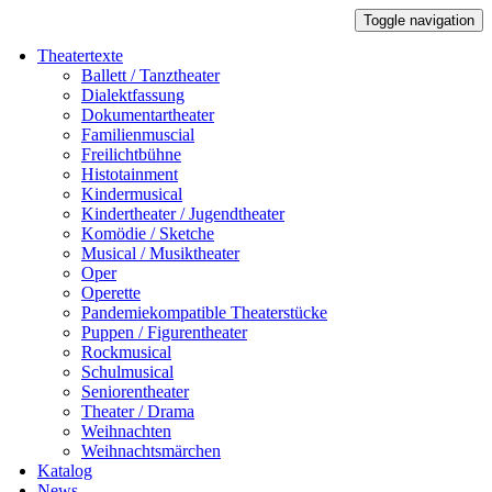
Toggle navigation
Theatertexte
Ballett / Tanztheater
Dialektfassung
Dokumentartheater
Familienmuscial
Freilichtbühne
Histotainment
Kindermusical
Kindertheater / Jugendtheater
Komödie / Sketche
Musical / Musiktheater
Oper
Operette
Pandemiekompatible Theaterstücke
Puppen / Figurentheater
Rockmusical
Schulmusical
Seniorentheater
Theater / Drama
Weihnachten
Weihnachtsmärchen
Katalog
News