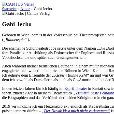
Startseite
»
Autor
»
Gabi Jecho
Gabi Jecho
Geboren in Wien, bereits in der Volksschule bei Theaterprojekten be
(
„Bühnenspiel“
).
Die ehemalige Schultheatertruppe setzte unter dem Namen
„Die Dile
fort. Parallel zur Ausbildung als Dolmetscher für Englisch und Russis
Volkshochschule und später auch Gesangsunterricht.
Auch während meiner beruflichen Laufbahn in einem multinationalen
engagierte mich weiterhin bei privaten Bühnen in Wien, Kehl und Ras
Ich gehörte dem Ensemble der
„Kleinen Bühne Kehl“
an und war Gr
dem ich sowohl als Darstellerin als auch als Co-Autorin und bei der R
In den letzten Jahren bin ich häufig im
Esprit Theater
in Rastatt sowie
sehen, zuletzt 2022 in meinem Theaterstück
„Ziemlich beste Feindin
die Biographien und das Verhältnis der beiden Königinnen in ein ganz
2019 verwirkliche ich ein Herzensprojekt, endlich als Kabarettistin
„m
präsentieren zu dürfen –
„Der Novak lässt mich nicht verkommen“
i