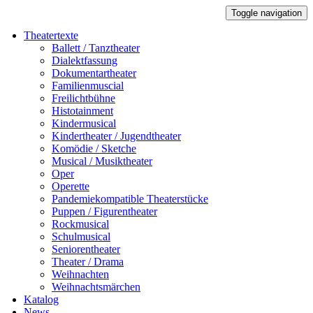
Toggle navigation
Theatertexte
Ballett / Tanztheater
Dialektfassung
Dokumentartheater
Familienmuscial
Freilichtbühne
Histotainment
Kindermusical
Kindertheater / Jugendtheater
Komödie / Sketche
Musical / Musiktheater
Oper
Operette
Pandemiekompatible Theaterstücke
Puppen / Figurentheater
Rockmusical
Schulmusical
Seniorentheater
Theater / Drama
Weihnachten
Weihnachtsmärchen
Katalog
News