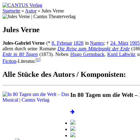
Startseite
»
Autor
»
Jules Verne
Jules Verne
Jules-Gabriel Verne
(*
8. Februar
1828
in
Nantes
; †
24. März
1905
allem durch seine Romane
Die Reise zum Mittelpunkt der Erde
(186
Erde in 80 Tagen
(1873). Neben
Hugo Gernsback
,
Kurd Laßwitz
u
[1]
Fiction
-Literatur.
Alle Stücke des Autors / Komponisten:
In 80 Tagen um die Welt –