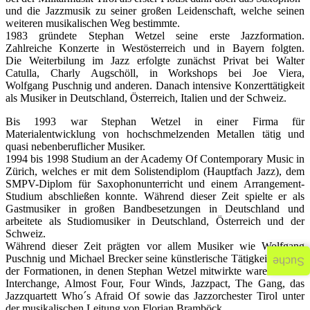
und die Jazzmusik zu seiner großen Leidenschaft, welche seinen
weiteren musikalischen Weg bestimmte.
1983 gründete Stephan Wetzel seine erste Jazzformation.
Zahlreiche Konzerte in Westösterreich und in Bayern folgten.
Die Weiterbilung im Jazz erfolgte zunächst Privat bei Walter
Catulla, Charly Augschöll, in Workshops bei Joe Viera,
Wolfgang Puschnig und anderen. Danach intensive Konzerttätigkeit
als Musiker in Deutschland, Österreich, Italien und der Schweiz.
Bis 1993 war Stephan Wetzel in einer Firma für
Materialentwicklung von hochschmelzenden Metallen tätig und
quasi nebenberuflicher Musiker.
1994 bis 1998 Studium an der Academy Of Contemporary Music in
Zürich, welches er mit dem Solistendiplom (Hauptfach Jazz), dem
SMPV-Diplom für Saxophonunterricht und einem Arrangement-
Studium abschließen konnte. Während dieser Zeit spielte er als
Gastmusiker in großen Bandbesetzungen in Deutschland und
arbeitete als Studiomusiker in Deutschland, Österreich und der
Schweiz.
Während dieser Zeit prägten vor allem Musiker wie Wolfgang
Puschnig und Michael Brecker seine künstlerische Tätigkeit. Einige
Suche
der Formationen, in denen Stephan Wetzel mitwirkte waren Modal
Interchange, Almost Four, Four Winds, Jazzpact, The Gang, das
Jazzquartett Who´s Afraid Of sowie das Jazzorchester Tirol unter
der musikalischen Leitung von Florian Bramböck.