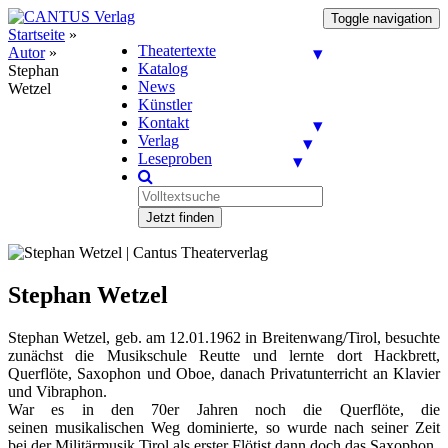
Toggle navigation
Startseite
»
Theatertexte
Autor
»
Katalog
Stephan
News
Wetzel
Künstler
Kontakt
Verlag
Leseproben
Jetzt finden
Stephan Wetzel
Stephan Wetzel, geb. am 12.01.1962 in Breitenwang/Tirol, besuchte
zunächst die Musikschule Reutte und lernte dort Hackbrett,
Querflöte, Saxophon und Oboe, danach Privatunterricht an Klavier
und Vibraphon.
War es in den 70er Jahren noch die Querflöte, die
seinen musikalischen Weg dominierte, so wurde nach seiner Zeit
bei der Militärmusik Tirol als erster Flötist dann doch das Saxophon