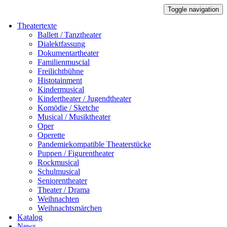
Toggle navigation
Theatertexte
Ballett / Tanztheater
Dialektfassung
Dokumentartheater
Familienmuscial
Freilichtbühne
Histotainment
Kindermusical
Kindertheater / Jugendtheater
Komödie / Sketche
Musical / Musiktheater
Oper
Operette
Pandemiekompatible Theaterstücke
Puppen / Figurentheater
Rockmusical
Schulmusical
Seniorentheater
Theater / Drama
Weihnachten
Weihnachtsmärchen
Katalog
News