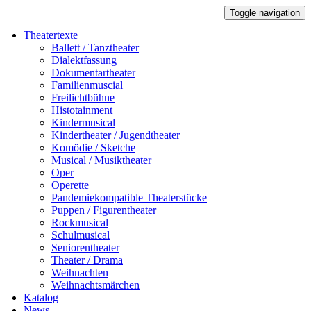
Toggle navigation
Theatertexte
Ballett / Tanztheater
Dialektfassung
Dokumentartheater
Familienmuscial
Freilichtbühne
Histotainment
Kindermusical
Kindertheater / Jugendtheater
Komödie / Sketche
Musical / Musiktheater
Oper
Operette
Pandemiekompatible Theaterstücke
Puppen / Figurentheater
Rockmusical
Schulmusical
Seniorentheater
Theater / Drama
Weihnachten
Weihnachtsmärchen
Katalog
News