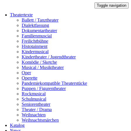
Toggle navigation
Theatertexte
Ballett / Tanztheater
Dialektfassung
Dokumentartheater
Familienmuscial
Freilichtbühne
Histotainment
Kindermusical
Kindertheater / Jugendtheater
Komödie / Sketche
Musical / Musiktheater
Oper
Operette
Pandemiekompatible Theaterstücke
Puppen / Figurentheater
Rockmusical
Schulmusical
Seniorentheater
Theater / Drama
Weihnachten
Weihnachtsmärchen
Katalog
News