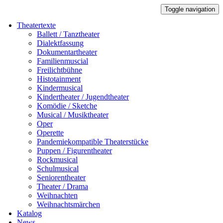
Toggle navigation
Theatertexte
Ballett / Tanztheater
Dialektfassung
Dokumentartheater
Familienmuscial
Freilichtbühne
Histotainment
Kindermusical
Kindertheater / Jugendtheater
Komödie / Sketche
Musical / Musiktheater
Oper
Operette
Pandemiekompatible Theaterstücke
Puppen / Figurentheater
Rockmusical
Schulmusical
Seniorentheater
Theater / Drama
Weihnachten
Weihnachtsmärchen
Katalog
News