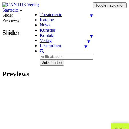
Toggle navigation
Startseite
»
Theatertexte
Slider
Katalog
Previews
News
Künstler
Slider
Kontakt
Verlag
Leseproben
Jetzt finden
Previews
Frohe
Weihnachten
und einen
guten
Rutsch ins
neue Jahr
wünscht Ihr
CANTUS
Team