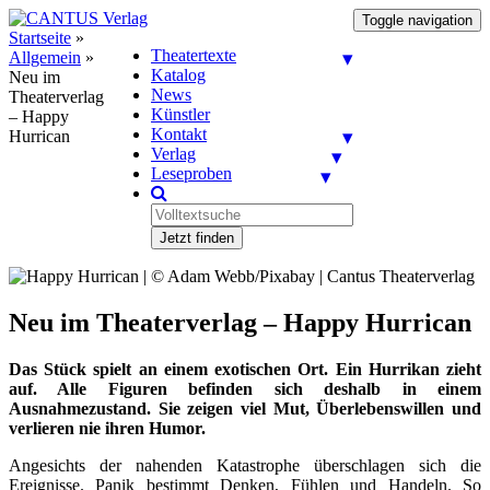
Toggle navigation
Startseite
»
Theatertexte
Allgemein
»
Katalog
Neu im
News
Theaterverlag
Künstler
– Happy
Kontakt
Hurrican
Verlag
Leseproben
Jetzt finden
Neu im Theaterverlag – Happy Hurrican
Das Stück spielt an einem exotischen Ort. Ein Hurrikan zieht
auf. Alle Figuren befinden sich deshalb in einem
Ausnahmezustand. Sie zeigen viel Mut, Überlebenswillen und
verlieren nie ihren Humor.
Angesichts der nahenden Katastrophe überschlagen sich die
Ereignisse. Panik bestimmt Denken, Fühlen und Handeln. So