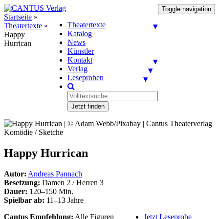
Toggle navigation
Startseite
»
Theatertexte
Theatertexte
»
Katalog
Happy
News
Hurrican
Künstler
Kontakt
Verlag
Leseproben
Jetzt finden
Komödie / Sketche
Happy Hurrican
Autor:
Andreas Pannach
Besetzung:
Damen 2 / Herren 3
Dauer:
120–150 Min.
Spielbar ab:
11–13 Jahre
Cantus Empfehlung:
Alle Figuren
Jetzt Leseprobe