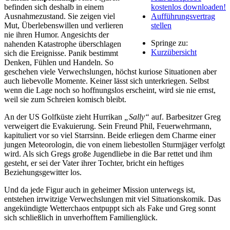
befinden sich deshalb in einem
kostenlos downloaden!
Ausnahmezustand. Sie zeigen viel
Aufführungsvertrag
Mut, Überlebenswillen und verlieren
stellen
nie ihren Humor. Angesichts der
Springe zu:
nahenden Katastrophe überschlagen
Kurzübersicht
sich die Ereignisse. Panik bestimmt
Denken, Fühlen und Handeln. So
geschehen viele Verwechslungen, höchst kuriose Situationen aber
auch liebevolle Momente. Keiner lässt sich unterkriegen. Selbst
wenn die Lage noch so hoffnungslos erscheint, wird sie nie ernst,
weil sie zum Schreien komisch bleibt.
An der US Golfküste zieht Hurrikan
„Sally“
auf. Barbesitzer Greg
verweigert die Evakuierung. Sein Freund Phil, Feuerwehrmann,
kapituliert vor so viel Starrsinn. Beide erliegen dem Charme einer
jungen Meteorologin, die von einem liebestollen Sturmjäger verfolgt
wird. Als sich Gregs große Jugendliebe in die Bar rettet und ihm
gesteht, er sei der Vater ihrer Tochter, bricht ein heftiges
Beziehungsgewitter los.
Und da jede Figur auch in geheimer Mission unterwegs ist,
entstehen irrwitzige Verwechslungen mit viel Situationskomik. Das
angekündigte Wetterchaos entpuppt sich als Fake und Greg sonnt
sich schließlich in unverhofftem Familienglück.