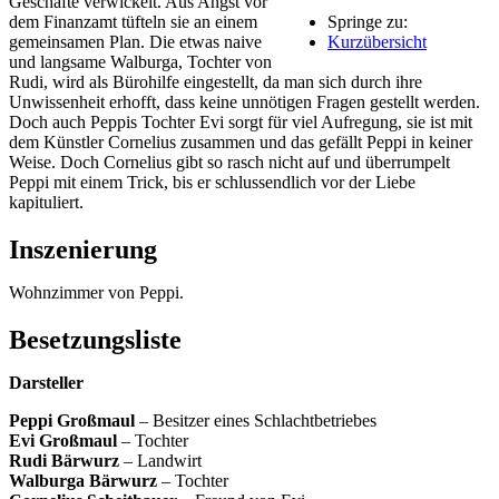
Geschäfte verwickelt. Aus Angst vor
dem Finanzamt tüfteln sie an einem
Springe zu:
gemeinsamen Plan. Die etwas naive
Kurzübersicht
und langsame Walburga, Tochter von
Rudi, wird als Bürohilfe eingestellt, da man sich durch ihre
Unwissenheit erhofft, dass keine unnötigen Fragen gestellt werden.
Doch auch Peppis Tochter Evi sorgt für viel Aufregung, sie ist mit
dem Künstler Cornelius zusammen und das gefällt Peppi in keiner
Weise. Doch Cornelius gibt so rasch nicht auf und überrumpelt
Peppi mit einem Trick, bis er schlussendlich vor der Liebe
kapituliert.
Inszenierung
Wohnzimmer von Peppi.
Besetzungsliste
Darsteller
Peppi Großmaul
– Besitzer eines Schlachtbetriebes
Evi Großmaul
– Tochter
Rudi Bärwurz
– Landwirt
Walburga Bärwurz
– Tochter