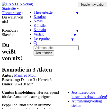
Toggle navigation
Startseite
»
Theatertexte
Theatertexte
»
Katalog
Du weißt von
News
nix!
Künstler
Kontakt
Komödie /
Verlag
Sketche
Leseproben
Du
weißt
Jetzt finden
von nix!
Komödie in 3 Akten
Autor:
Manfred Moll
Besetzung:
Damen 3 / Herren 3
Dauer:
90–110 Min.
Cantus Empfehlung:
Hervorragend
Jetzt Leseprobe
für das Amateurtheater geeignet.
kostenlos downloaden!
Aufführungsvertrag
Peppi und Rudi sind in krumme
stellen