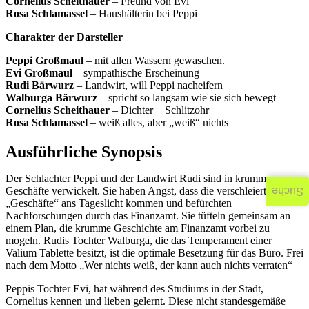
Cornelius Scheithauer
– Freund von Evi
Rosa Schlamassel
– Haushälterin bei Peppi
Charakter der Darsteller
Peppi Großmaul
– mit allen Wassern gewaschen.
Evi Großmaul
– sympathische Erscheinung
Rudi Bärwurz
– Landwirt, will Peppi nacheifern
Walburga Bärwurz
– spricht so langsam wie sie sich bewegt
Cornelius Scheithauer
– Dichter + Schlitzohr
Rosa Schlamassel
– weiß alles, aber „weiß“ nichts
Ausführliche Synopsis
Der Schlachter Peppi und der Landwirt Rudi sind in krumme
Geschäfte verwickelt. Sie haben Angst, dass die verschleierten
Suche
„Geschäfte“ ans Tageslicht kommen und befürchten
Nachforschungen durch das Finanzamt. Sie tüfteln gemeinsam an
einem Plan, die krumme Geschichte am Finanzamt vorbei zu
mogeln. Rudis Tochter Walburga, die das Temperament einer
Valium Tablette besitzt, ist die optimale Besetzung für das Büro. Frei
nach dem Motto „Wer nichts weiß, der kann auch nichts verraten“
Peppis Tochter Evi, hat während des Studiums in der Stadt,
Cornelius kennen und lieben gelernt. Diese nicht standesgemäße