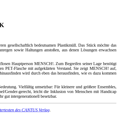
CK
eren gesellschaftlich bedeutsamen Plastikmüll. Das Stück möchte das
n anregen sowie Haltungen anstoßen, aus denen Lösungen erwachsen
 hilflosen Hauptperson MENSCH!. Zum Begreifen seiner Lage benötigt
n PET-Flasche mit aufgeklärten Verstand. Sie zeigt MENSCH! auf,
er hinausfinden wird durch eben das herausfinden, wie es dazu kommen
Bedeutung. Vielfältig umsetzbar: Für kleinere und größere Ensembles,
abel/Gender-gerecht, leicht die Inklusion von Menschen mit Handicap
 gut intergenerationell besetzbar.
tertexten des CANTUS Verlag
.