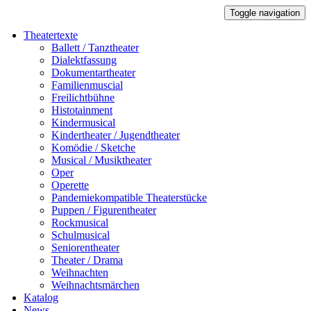
Toggle navigation
Theatertexte
Ballett / Tanztheater
Dialektfassung
Dokumentartheater
Familienmuscial
Freilichtbühne
Histotainment
Kindermusical
Kindertheater / Jugendtheater
Komödie / Sketche
Musical / Musiktheater
Oper
Operette
Pandemiekompatible Theaterstücke
Puppen / Figurentheater
Rockmusical
Schulmusical
Seniorentheater
Theater / Drama
Weihnachten
Weihnachtsmärchen
Katalog
News