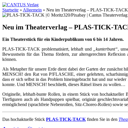
Startseite
»
Allgemein
»
Neu im Theaterverlag – PLAS-TICK-TACK
Neu im Theaterverlag – PLAS-TICK-TA
Ein Theaterstück für ein Kinderpublikum von 6 bis 14 Jahren.
PLAS-TICK-TACK problematisiert, lebhaft und
„kunterbunt“
, uns
Bewusstsein für das Thema fördern, zur altersgerechten Reflexio
können.
Als Metapher für unsere Erde dient dabei der Garten der zunächst
MENSCH! den Rat von P!FLASCHE, einer gelehrten, scharfsinnige
dass er sich selbst in das Problem hineingebracht hat und nur wied
konnte. Und MENSCH! beschließt, dieses Rätsel lösen zu wollen…
Originelle, lebhaft-bunte Rollen, in einem Stück von hochaktueller 
Tierfiguren auch als Handpuppen spielbar, originär geschlechtsvari
ermöglichend (sprachfreie Nebenrollen, Sitz-Choreo-Rollen) sowie sehr
Das hochaktuelle Stück
PLAS-TICK-TACK
finden Sie in den
Thea