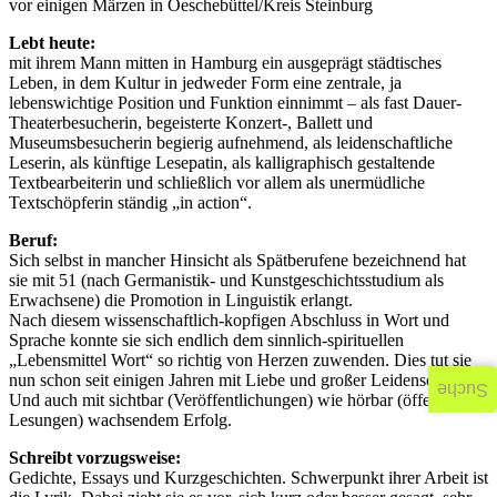
vor einigen Märzen in Oeschebüttel/Kreis Steinburg
Lebt heute:
mit ihrem Mann mitten in Hamburg ein ausgeprägt städtisches
Leben, in dem Kultur in jedweder Form eine zentrale, ja
lebenswichtige Position und Funktion einnimmt – als fast Dauer-
Theaterbesucherin, begeisterte Konzert-, Ballett und
Museumsbesucherin begierig aufnehmend, als leidenschaftliche
Leserin, als künftige Lesepatin, als kalligraphisch gestaltende
Textbearbeiterin und schließlich vor allem als unermüdliche
Textschöpferin ständig „in action“.
Beruf:
Sich selbst in mancher Hinsicht als Spätberufene bezeichnend hat
sie mit 51 (nach Germanistik- und Kunstgeschichtsstudium als
Erwachsene) die Promotion in Linguistik erlangt.
Nach diesem wissenschaftlich-kopfigen Abschluss in Wort und
Sprache konnte sie sich endlich dem sinnlich-spirituellen
„Lebensmittel Wort“ so richtig von Herzen zuwenden. Dies tut sie
nun schon seit einigen Jahren mit Liebe und großer Leidenschaft.
Suche
Und auch mit sichtbar (Veröffentlichungen) wie hörbar (öffentliche
Lesungen) wachsendem Erfolg.
Schreibt vorzugsweise:
Gedichte, Essays und Kurzgeschichten. Schwerpunkt ihrer Arbeit ist