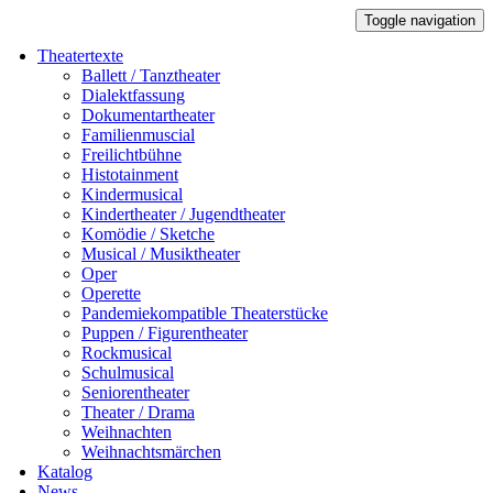
Toggle navigation
Theatertexte
Ballett / Tanztheater
Dialektfassung
Dokumentartheater
Familienmuscial
Freilichtbühne
Histotainment
Kindermusical
Kindertheater / Jugendtheater
Komödie / Sketche
Musical / Musiktheater
Oper
Operette
Pandemiekompatible Theaterstücke
Puppen / Figurentheater
Rockmusical
Schulmusical
Seniorentheater
Theater / Drama
Weihnachten
Weihnachtsmärchen
Katalog
News