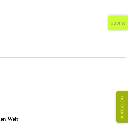
Suche
KATALOG
len Welt