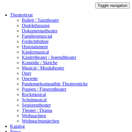
Toggle navigation
Theatertexte
Ballett / Tanztheater
Dialektfassung
Dokumentartheater
Familienmuscial
Freilichtbühne
Histotainment
Kindermusical
Kindertheater / Jugendtheater
Komödie / Sketche
Musical / Musiktheater
Oper
Operette
Pandemiekompatible Theaterstücke
Puppen / Figurentheater
Rockmusical
Schulmusical
Seniorentheater
Theater / Drama
Weihnachten
Weihnachtsmärchen
Katalog
News