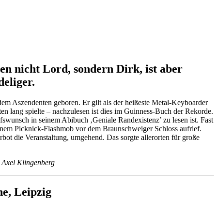
n nicht Lord, sondern Dirk, ist aber
deliger.
em Aszendenten geboren. Er gilt als der heißeste Metal-Keyboarder
ten lang spielte – nachzulesen ist dies im Guinness-Buch der Rekorde.
ufswunsch in seinem Abibuch ‚Geniale Randexistenz’ zu lesen ist. Fast
einem Picknick-Flashmob vor dem Braunschweiger Schloss aufrief.
ot die Veranstaltung, umgehend. Das sorgte allerorten für große
 Axel Klingenberg
e, Leipzig