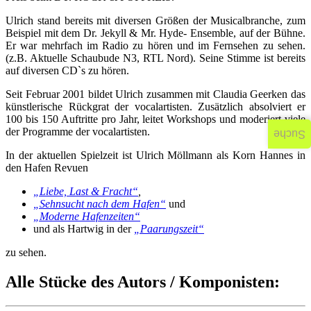
Ulrich stand bereits mit diversen Größen der Musicalbranche, zum
Beispiel mit dem Dr. Jekyll & Mr. Hyde- Ensemble, auf der Bühne.
Er war mehrfach im Radio zu hören und im Fernsehen zu sehen.
(z.B. Aktuelle Schaubude N3, RTL Nord). Seine Stimme ist bereits
auf diversen CD`s zu hören.
Seit Februar 2001 bildet Ulrich zusammen mit Claudia Geerken das
künstlerische Rückgrat der vocalartisten. Zusätzlich absolviert er
100 bis 150 Auftritte pro Jahr, leitet Workshops und moderiert viele
der Programme der vocalartisten.
Suche
In der aktuellen Spielzeit ist Ulrich Möllmann als Korn Hannes in
den Hafen Revuen
„Liebe, Last & Fracht“
,
„Sehnsucht nach dem Hafen“
und
„Moderne Hafenzeiten“
und als Hartwig in der
„Paarungszeit“
zu sehen.
Alle Stücke des Autors / Komponisten: