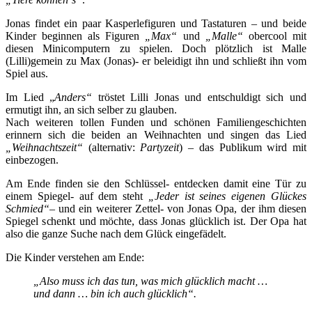
Jonas findet ein paar Kasperlefiguren und Tastaturen – und beide
Kinder beginnen als Figuren
„Max“
und
„Malle“
obercool mit
diesen Minicomputern zu spielen. Doch plötzlich ist Malle
(Lilli)gemein zu Max (Jonas)- er beleidigt ihn und schließt ihn vom
Spiel aus.
Im Lied „
Anders“
tröstet Lilli Jonas und entschuldigt sich und
ermutigt ihn, an sich selber zu glauben.
Nach weiteren tollen Funden und schönen Familiengeschichten
erinnern sich die beiden an Weihnachten und singen das Lied
„Weihnachtszeit“
(alternativ:
Partyzeit
) – das Publikum wird mit
einbezogen.
Am Ende finden sie den Schlüssel- entdecken damit eine Tür zu
einem Spiegel- auf dem steht
„Jeder ist seines eigenen Glückes
Schmied“
– und ein weiterer Zettel- von Jonas Opa, der ihm diesen
Spiegel schenkt und möchte, dass Jonas glücklich ist. Der Opa hat
also die ganze Suche nach dem Glück eingefädelt.
Die Kinder verstehen am Ende:
„Also muss ich das tun, was mich glücklich macht …
und dann … bin ich auch glücklich“.