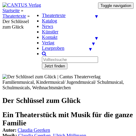
Toggle navigation
Startseite
»
Theatertexte
Theatertexte
»
Katalog
Der Schlüssel
News
zum Glück
Künstler
Kontakt
Verlag
Leseproben
Jetzt finden
Familienmusical, Kindermusical/ Jugendmusical/ Schulmusical,
Schulmusicals, Weihnachtsmärchen
Der Schlüssel zum Glück
Ein Theaterstück mit Musik für die ganze
Familie
Autor:
Claudia Geerken
Musik:
Claudia Geerken
,
Ulrich Möllmann