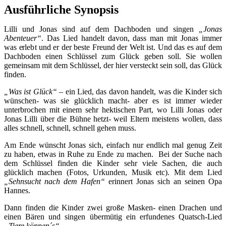
Ausführliche Synopsis
Lilli und Jonas sind auf dem Dachboden und singen
„Jonas
Abenteuer“
. Das Lied handelt davon, dass man mit Jonas immer
was erlebt und er der beste Freund der Welt ist. Und das es auf dem
Dachboden einen Schlüssel zum Glück geben soll. Sie wollen
gemeinsam mit dem Schlüssel, der hier versteckt sein soll, das Glück
finden.
„Was ist Glück“
– ein Lied, das davon handelt, was die Kinder sich
wünschen- was sie glücklich macht- aber es ist immer wieder
unterbrochen mit einem sehr hektischen Part, wo Lilli Jonas oder
Jonas Lilli über die Bühne hetzt- weil Eltern meistens wollen, dass
alles schnell, schnell, schnell gehen muss.
Am Ende wünscht Jonas sich, einfach nur endlich mal genug Zeit
zu haben, etwas in Ruhe zu Ende zu machen. Bei der Suche nach
dem Schlüssel finden die Kinder sehr viele Sachen, die auch
glücklich machen (Fotos, Urkunden, Musik etc). Mit dem Lied
„Sehnsucht nach dem Hafen“
erinnert Jonas sich an seinen Opa
Hannes.
Dann finden die Kinder zwei große Masken- einen Drachen und
einen Bären und singen übermütig ein erfundenes Quatsch-Lied
„Tiere können´s“
.