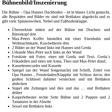
Bühnenbild/Inszenierung
Die Bühne – Opa Hannes Dachboden – ist in blaues Licht getaucht,
alle Requisiten und Bilder etc sind mit Bettlaken abgedeckt und es
gibt viele Spinnenweben. Nebel und Fußbodenklappe.
Überseekiste mitten auf der Bühne mit Drachen- und
Bärenkopf drin
Max-Peters Koffer hinstellen mit einer Eisenbahn und
Weihnachtskarte, Kuscheltieren drin
2 Bilder an der Wand links mit Hannes und Gerda
Urkunde Max-Peter auch links an der Wand
Fotokiste mit Fotos: eines mit Gerda und Text- Gerda´s
Frikadellen und eines mit Anna, Theo und Max-Peter drauf,
Kassettenrecorder und Kassette
Spiegel (an der Wand festgemacht) mit Schrift, Zettel von
Opa Hannes , Fensterladen/Klapptür mit Schloss davor, den
großen Schlüssel dahinter verstecken und mit Bettlaken
abdecken
Stapel alte Zeitungen und dies und das … und Bettlaken
drüber
Kasperletheater rechte Seite Bühne und 2 Puppen und 2
Tastaturen in der Abseite
Sessel mit Bettlaken links