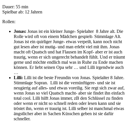
Dauer: 55 min
Spielbar ab: 12 Jahren
Rollen:
Jonas:
Jonas ist ein kleiner Junge- Spielalter 8 Jahre alt. Die
Rolle wird oft von einem Mädchen gespielt- Stimmlage Alt.
Jonas ist ein quirliger Junge- etwas verpeilt, kann noch nicht
gut lesen aber ist mutig- und man erlebt viel mit ihm. Jonas
macht oft Quatsch und hat Flausen im Kopf- aber er ist auch
traurig, wenn er sich ungerecht behandelt fühlt. Und er träumt
gerne und möchte endlich mal was in Ruhe zu Ende machen
können. Er liebt seinen Opa sehr … und Lilli irgendwie auch
…
Lilli:
Lilli ist die beste Freundin von Jonas. Spielalter 8 Jahre.
Stimmlage Sopran. Lilli ist die vernünftigere- und sie ist
neugierig auf alles- und etwas voreilig. Sie regt sich zwar auf,
wenn Jonas so viel Quatsch macht- aber sie findet ihn einfach
total cool. Lilli hilft Jonas immer, zB den Schlüssel zu finden
oder wenn er nicht so schnell reden oder lesen kann und sie
tröstet ihn, wenn er traurig ist. Lilli selber ist manchmal etwas
ängstlicher aber in Sachen Küsschen geben ist sie dafür
schneller.