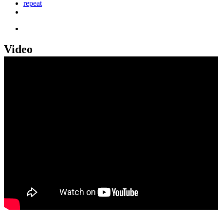
repeat
Video