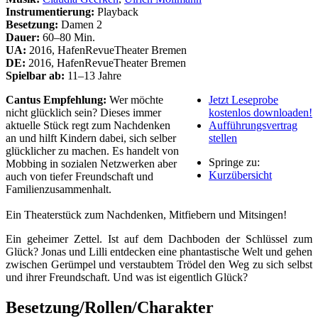
Instrumentierung:
Playback
Besetzung:
Damen 2
Dauer:
60–80 Min.
UA:
2016, HafenRevueTheater Bremen
DE:
2016, HafenRevueTheater Bremen
Spielbar ab:
11–13 Jahre
Cantus Empfehlung:
Wer möchte
Jetzt Leseprobe
nicht glücklich sein? Dieses immer
kostenlos downloaden!
aktuelle Stück regt zum Nachdenken
Aufführungsvertrag
an und hilft Kindern dabei, sich selber
stellen
glücklicher zu machen. Es handelt von
Springe zu:
Mobbing in sozialen Netzwerken aber
Kurzübersicht
auch von tiefer Freundschaft und
Familienzusammenhalt.
Ein Theaterstück zum Nachdenken, Mitfiebern und Mitsingen!
Ein geheimer Zettel. Ist auf dem Dachboden der Schlüssel zum
Glück? Jonas und Lilli entdecken eine phantastische Welt und gehen
zwischen Gerümpel und verstaubtem Trödel den Weg zu sich selbst
und ihrer Freundschaft. Und was ist eigentlich Glück?
Besetzung/Rollen/Charakter