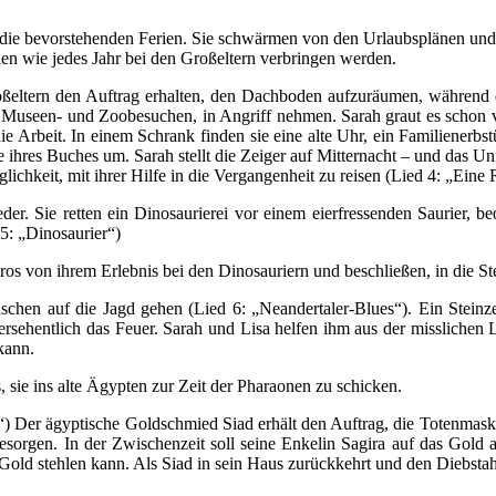
die bevorstehenden Ferien. Sie schwärmen von den Urlaubsplänen und –z
rien wie jedes Jahr bei den Großeltern verbringen werden.
eltern den Auftrag erhalten, den Dachboden aufzuräumen, während d
s Museen- und Zoobesuchen, in Angriff nehmen. Sarah graut es schon 
ie Arbeit. In einem Schrank finden sie eine alte Uhr, ein Familienerbs
 ihres Buches um. Sarah stellt die Zeiger auf Mitternacht – und das Unf
chkeit, mit ihrer Hilfe in die Vergangenheit zu reisen (Lied 4: „Eine R
der. Sie retten ein Dinosaurierei vor einem eierfressenden Saurier, 
 5: „Dinosaurier“)
s von ihrem Erlebnis bei den Dinosauriern und beschließen, in die Stei
chen auf die Jagd gehen (Lied 6: „Neandertaler-Blues“). Ein Steinze
versehentlich das Feuer. Sarah und Lisa helfen ihm aus der misslichen
kann.
 sie ins alte Ägypten zur Zeit der Pharaonen zu schicken.
n“) Der ägyptische Goldschmied Siad erhält den Auftrag, die Totenmas
besorgen. In der Zwischenzeit soll seine Enkelin Sagira auf das Gold
 Gold stehlen kann. Als Siad in sein Haus zurückkehrt und den Diebstah