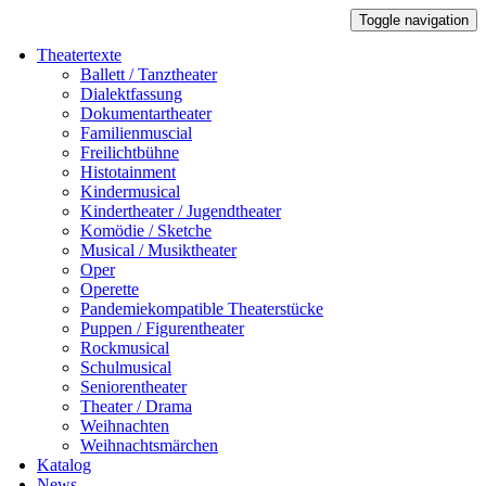
Toggle navigation
Theatertexte
Ballett / Tanztheater
Dialektfassung
Dokumentartheater
Familienmuscial
Freilichtbühne
Histotainment
Kindermusical
Kindertheater / Jugendtheater
Komödie / Sketche
Musical / Musiktheater
Oper
Operette
Pandemiekompatible Theaterstücke
Puppen / Figurentheater
Rockmusical
Schulmusical
Seniorentheater
Theater / Drama
Weihnachten
Weihnachtsmärchen
Katalog
News