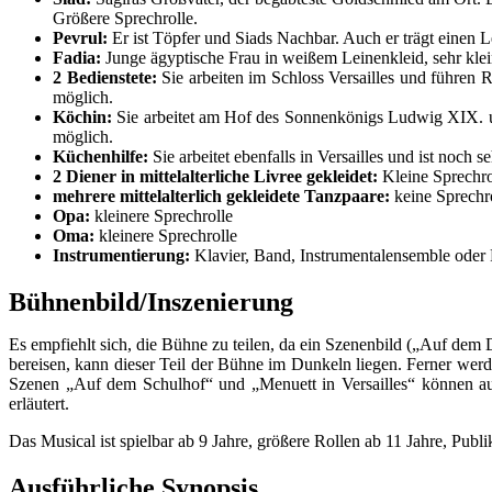
Größere Sprechrolle.
Pevrul:
Er ist Töpfer und Siads Nachbar. Auch er trägt einen 
Fadia:
Junge ägyptische Frau in weißem Leinenkleid, sehr klei
2 Bedienstete:
Sie arbeiten im Schloss Versailles und führen R
möglich.
Köchin:
Sie arbeitet am Hof des Sonnenkönigs Ludwig XIX. und
möglich.
Küchenhilfe:
Sie arbeitet ebenfalls in Versailles und ist noch
2 Diener in mittelalterliche Livree gekleidet:
Kleine Sprechro
mehrere mittelalterlich gekleidete Tanzpaare:
keine Sprechr
Opa:
kleinere Sprechrolle
Oma:
kleinere Sprechrolle
Instrumentierung:
Klavier, Band, Instrumentalensemble oder
Bühnenbild/Inszenierung
Es empfiehlt sich, die Bühne zu teilen, da ein Szenenbild („Auf dem
bereisen, kann dieser Teil der Bühne im Dunkeln liegen. Ferner werd
Szenen „Auf dem Schulhof“ und „Menuett in Versailles“ können au
erläutert.
Das Musical ist spielbar ab 9 Jahre, größere Rollen ab 11 Jahre, Publ
Ausführliche Synopsis