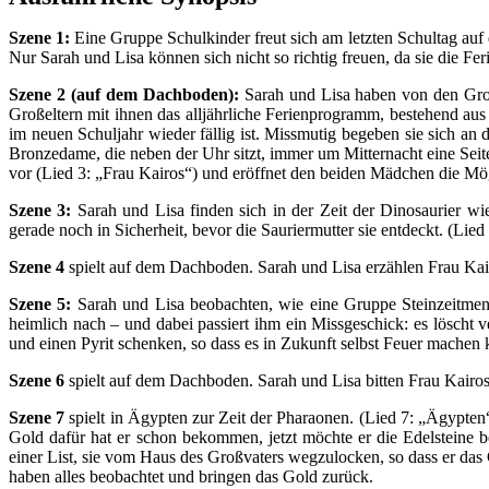
Szene 1:
Eine Gruppe Schulkinder freut sich am letzten Schultag auf 
Nur Sarah und Lisa können sich nicht so richtig freuen, da sie die Fe
Szene 2 (auf dem Dachboden):
Sarah und Lisa haben von den Groß
Großeltern mit ihnen das alljährliche Ferienprogramm, bestehend au
im neuen Schuljahr wieder fällig ist. Missmutig begeben sie sich an d
Bronzedame, die neben der Uhr sitzt, immer um Mitternacht eine Seite
vor (Lied 3: „Frau Kairos“) und eröffnet den beiden Mädchen die Mögli
Szene 3:
Sarah und Lisa finden sich in der Zeit der Dinosaurier wie
gerade noch in Sicherheit, bevor die Sauriermutter sie entdeckt. (Lied
Szene 4
spielt auf dem Dachboden. Sarah und Lisa erzählen Frau Kairo
Szene 5:
Sarah und Lisa beobachten, wie eine Gruppe Steinzeitmens
heimlich nach – und dabei passiert ihm ein Missgeschick: es löscht 
und einen Pyrit schenken, so dass es in Zukunft selbst Feuer machen 
Szene 6
spielt auf dem Dachboden. Sarah und Lisa bitten Frau Kairos,
Szene 7
spielt in Ägypten zur Zeit der Pharaonen. (Lied 7: „Ägypte
Gold dafür hat er schon bekommen, jetzt möchte er die Edelsteine 
einer List, sie vom Haus des Großvaters wegzulocken, so dass er das
haben alles beobachtet und bringen das Gold zurück.