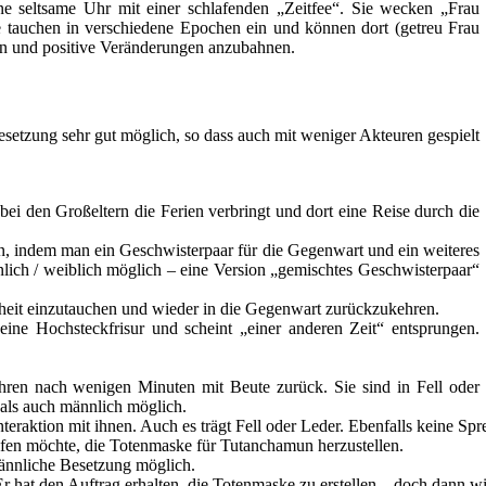
 seltsame Uhr mit einer schlafenden „Zeitfee“. Sie wecken „Frau
e tauchen in verschiedene Epochen ein und können dort (getreu Frau
n und positive Veränderungen anzubahnen.
esetzung sehr gut möglich, so dass auch mit weniger Akteuren gespielt
bei den Großeltern die Ferien verbringt und dort eine Reise durch die
en, indem man ein Geschwisterpaar für die Gegenwart und ein weiteres
nlich / weiblich möglich – eine Version „gemischtes Geschwisterpaar“
nheit einzutauchen und wieder in die Gegenwart zurückzukehren.
 eine Hochsteckfrisur und scheint „einer anderen Zeit“ entsprungen.
ehren nach wenigen Minuten mit Beute zurück. Sie sind in Fell oder
 als auch männlich möglich.
Interaktion mit ihnen. Auch es trägt Fell oder Leder. Ebenfalls keine S
fen möchte, die Totenmaske für Tutanchamun herzustellen.
Männliche Besetzung möglich.
 hat den Auftrag erhalten, die Totenmaske zu erstellen – doch dann wi