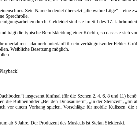
Leinenschurz. Sein Name bedeutet übersetzt „die wahre Lüge“ – eine zw
ne Sprechrolle.
einigungsarbeiten durch. Gekleidet sind sie im Stil des 17. Jahrhunde
 trägt die typische Berufskleidung einer Köchin, so dass sie sich v
 sehr unerfahren – dadurch unterläuft ihr ein verhängnisvoller Fehler. 
llen. Weibliche Besetzung möglich.
ollen
 Playback!
 Dachboden“) insgesamt fünfmal (für die Szenen 2, 4, 6, 8 und 11) ben
en die Bühnenbilder „Bei den Dinosauriern“, „In der Steinzeit“, „Im a
ch vor einem Vorhang spielen. Vorschläge für mobile Kulissen, di
ikum ab 5 Jahre. Der Produzent des Musicals ist Stefan Siekierski.