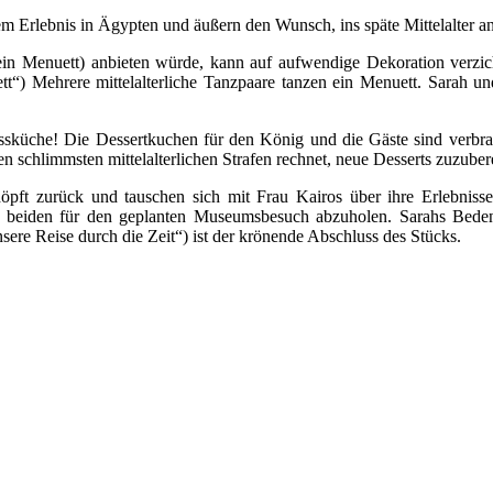
m Erlebnis in Ägypten und äußern den Wunsch, ins späte Mittelalter a
 (ein Menuett) anbieten würde, kann auf aufwendige Dekoration verzi
tt“) Mehrere mittelalterliche Tanzpaare tanzen ein Menuett. Sarah un
ssküche! Die Dessertkuchen für den König und die Gäste sind verbra
n schlimmsten mittelalterlichen Strafen rechnet, neue Desserts zuzuber
pft zurück und tauschen sich mit Frau Kairos über ihre Erlebniss
 beiden für den geplanten Museumsbesuch abzuholen. Sarahs Beden
sere Reise durch die Zeit“) ist der krönende Abschluss des Stücks.