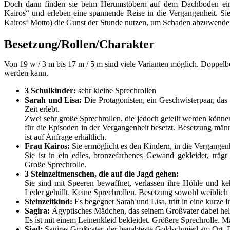
Doch dann finden sie beim Herumstöbern auf dem Dachboden eine
Kairos“ und erleben eine spannende Reise in die Vergangenheit. Si
Kairos‘ Motto) die Gunst der Stunde nutzen, um Schaden abzuwende
Besetzung/Rollen/Charakter
Von 19 w / 3 m bis 17 m / 5 m sind viele Varianten möglich. Doppelb
werden kann.
3 Schulkinder:
sehr kleine Sprechrollen
Sarah und Lisa:
Die Protagonisten, ein Geschwisterpaar, das 
Zeit erlebt.
Zwei sehr große Sprechrollen, die jedoch geteilt werden könn
für die Episoden in der Vergangenheit besetzt. Besetzung män
ist auf Anfrage erhältlich.
Frau Kairos:
Sie ermöglicht es den Kindern, in die Vergange
Sie ist in ein edles, bronzefarbenes Gewand gekleidet, trägt
Große Sprechrolle.
3 Steinzeitmenschen, die auf die Jagd gehen:
Sie sind mit Speeren bewaffnet, verlassen ihre Höhle und k
Leder gehüllt. Keine Sprechrollen. Besetzung sowohl weiblich
Steinzeitkind:
Es begegnet Sarah und Lisa, tritt in eine kurze 
Sagira:
Ägyptisches Mädchen, das seinem Großvater dabei hel
Es ist mit einem Leinenkleid bekleidet. Größere Sprechrolle. 
Siad:
Sagiras Großvater, der begabteste Goldschmied am Ort. Er