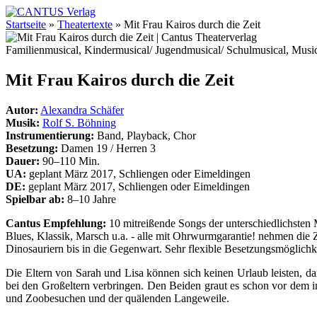
Startseite
»
Theatertexte
»
Mit Frau Kairos durch die Zeit
Familienmusical, Kindermusical/ Jugendmusical/ Schulmusical, Music
Mit Frau Kairos durch die Zeit
Autor:
Alexandra Schäfer
Musik:
Rolf S. Böhning
Instrumentierung:
Band, Playback, Chor
Besetzung:
Damen 19 / Herren 3
Dauer:
90–110 Min.
UA:
geplant März 2017, Schliengen oder Eimeldingen
DE:
geplant März 2017, Schliengen oder Eimeldingen
Spielbar ab:
8–10 Jahre
Cantus Empfehlung:
10 mitreißende Songs der unterschiedlichsten
Blues, Klassik, Marsch u.a. - alle mit Ohrwurmgarantie! nehmen die 
Dinosauriern bis in die Gegenwart. Sehr flexible Besetzungsmöglichk
Die Eltern von Sarah und Lisa können sich keinen Urlaub leisten, da
bei den Großeltern verbringen. Den Beiden graut es schon vor de
und Zoobesuchen und der quälenden Langeweile.