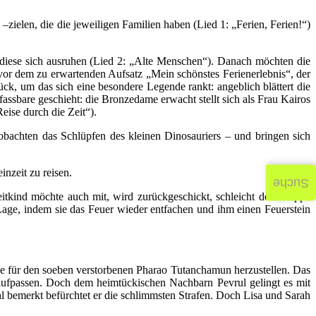
ielen, die die jeweiligen Familien haben (Lied 1: „Ferien, Ferien!“)
iese sich ausruhen (Lied 2: „Alte Menschen“). Danach möchten die
vor dem zu erwartenden Aufsatz „Mein schönstes Ferienerlebnis“, der
tück, um das sich eine besondere Legende rankt: angeblich blättert die
assbare geschieht: die Bronzedame erwacht stellt sich als Frau Kairos
eise durch die Zeit“).
beobachten das Schlüpfen des kleinen Dinosauriers – und bringen sich
nzeit zu reisen.
Suche
itkind möchte auch mit, wird zurückgeschickt, schleicht der Gruppe
 Lage, indem sie das Feuer wieder entfachen und ihm einen Feuerstein
ke für den soeben verstorbenen Pharao Tutanchamun herzustellen. Das
 aufpassen. Doch dem heimtückischen Nachbarn Pevrul gelingt es mit
l bemerkt befürchtet er die schlimmsten Strafen. Doch Lisa und Sarah