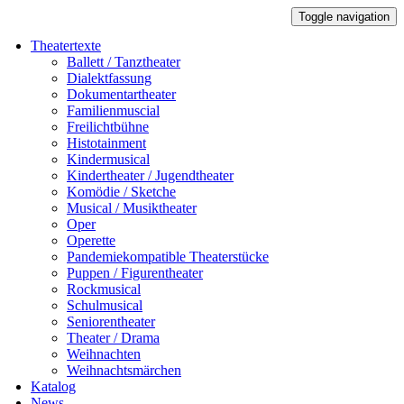
Toggle navigation
Theatertexte
Ballett / Tanztheater
Dialektfassung
Dokumentartheater
Familienmuscial
Freilichtbühne
Histotainment
Kindermusical
Kindertheater / Jugendtheater
Komödie / Sketche
Musical / Musiktheater
Oper
Operette
Pandemiekompatible Theaterstücke
Puppen / Figurentheater
Rockmusical
Schulmusical
Seniorentheater
Theater / Drama
Weihnachten
Weihnachtsmärchen
Katalog
News