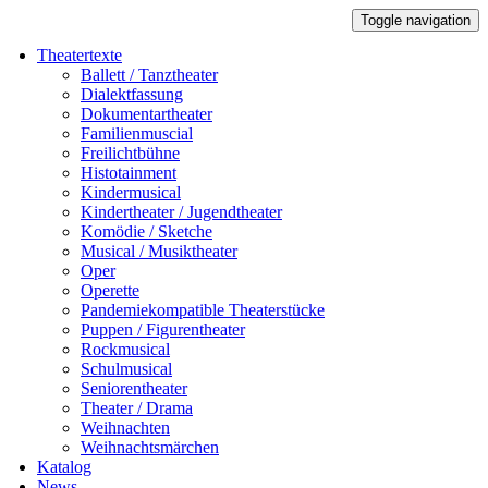
Toggle navigation
Theatertexte
Ballett / Tanztheater
Dialektfassung
Dokumentartheater
Familienmuscial
Freilichtbühne
Histotainment
Kindermusical
Kindertheater / Jugendtheater
Komödie / Sketche
Musical / Musiktheater
Oper
Operette
Pandemiekompatible Theaterstücke
Puppen / Figurentheater
Rockmusical
Schulmusical
Seniorentheater
Theater / Drama
Weihnachten
Weihnachtsmärchen
Katalog
News