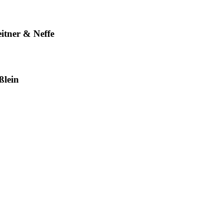
itner & Neffe
ßlein