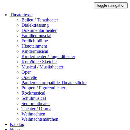
Toggle navigation
Theatertexte
Ballett / Tanztheater
Dialektfassung
Dokumentartheater
Familienmuscial
Freilichtbühne
Histotainment
Kindermusical
Kindertheater / Jugendtheater
Komödie / Sketche
Musical / Musiktheater
Oper
Operette
Pandemiekompatible Theaterstücke
Puppen / Figurentheater
Rockmusical
Schulmusical
Seniorentheater
Theater / Drama
Weihnachten
Weihnachtsmärchen
Katalog
News