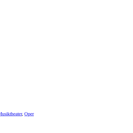
usiktheater
,
Oper