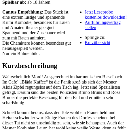
Spielbar ab:
ab 18 Jahren
Cantus Empfehlung:
Das Stück ist
Jetzt Leseprobe
eine extrem lustige und spannende
kostenlos downloaden!
Krimi-Komödie, besonders für Laien
Aufführungsvertrag
und Amateurtheater geeignet.
stellen
Spannend und der Zuschauer wird
Springe zu:
zum mit Raten animiert.
Kurzübersicht
Die Charaktere können besonders gut
herausgespielt werden.
Nur ein Bühnenbild.
Kurzbeschreibung
Wahrscheinlich Mord! Ausgerechnet im harmonischen Bieselbach.
Im Cafe´ „Bläda Kaffee“ ist die Panik groß als sich der Mesner
Alois Zipfel regungslos auf dem Tisch lag. Jetzt sind Spezialisten
gefragt. Darum sind die beiden Polizisten Bruno Bruns und Rosa
Bruder die perfekte Besetzung für den Fall und ermitteln sehr
scharfsinnig.
Schnell kommt heraus, dass der Tote wohl ein Frauenheld und
Heiratsschwindler war. Einige Frauen des Dorfes scheinen bei
dieser Tat nicht so unschuldig zu sein, wie sie behaupten. Auch der
Mesner Korbinian Leutz, hat wohl keine weiße Weste, denn es fehlt