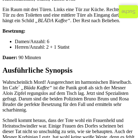
Ein Raum mit drei Türen. Links eine Tür zur Küche. Rechts eine
Suche
Tür zu den Toiletten und eine mittlere Türe als Eingang darüber
hängt ein Schild
„BLÄDA Kaffee“
. Der Rest nach Belieben.
Besetzung:
Damen/Anzahl: 6
Herren/Anzahl: 2 + 1 Statist
Dauer:
90 Minuten
Ausführliche Synopsis
Wahrscheinlich Mord! Ausgerechnet im harmonischen Bieselbach.
Im Cafe´
„Bläda Kaffee“
ist die Panik groß als sich der Mesner
Alois Zipfel regungslos auf dem Tisch lag. Jetzt sind Spezialisten
gefragt. Darum sind die beiden Polizisten Bruno Bruns und Rosa
Bruder die perfekte Besetzung für den Fall und ermitteln sehr
scharfsinnig.
Schnell kommt heraus, dass der Tote wohl ein Frauenheld und
Heiratsschwindler war. Einige Frauen des Dorfes scheinen bei
dieser Tat nicht so unschuldig zu sein, wie sie behaupten. Auch der
Mesner Korbinian Leutz, hat wohl keine weiße Weste, denn es fehlt