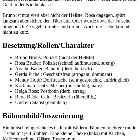
Geld in der Kirchenkasse.
Bruno ist motiviert aber nicht der Hellste. Rosa dagegen, spürt
langsam aber sicher, den Täter auf. Oder wurde etwa der Falsche
umgebracht? Es geht drunter und drüber. Auch die Liebe kommt
nicht zu kurz.
Besetzung/Rollen/Charakter
Bruno Bruns: Polizist (nicht der Hellste)
Rosa Bruder: Polizist (schnell aufbrausend, streng)
Agathe Bauer: Bäuerin (derb, herrisch)
Gerda Pichel: Geschäftsfrau (arrogant, dominant)
Mandy Hupf: Dorftratsche (sehr gesprächig. aufdringlich)
Korbinian Leutz: Mesner (unschuldig, naiv)
Helga Ross: Postbotin (derb, streng)
Berta Bläda: Cafe´ Besitzerin (übereifrig)
Und ein Statist (männlich)
Bühnenbild/Inszenierung
Ein hübsch eingerichtetes Cafe´mit Bildern, Blumen, mehrere runde
Tische mit je 4 Stühlen. Eine kleine Theke (links) mit Kuchen,
Kaffeemaschine, Gläser, Tassen uvm.