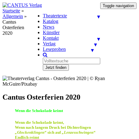
Toggle navigation
Startseite
»
Theatertexte
Allgemein
»
Katalog
Cantus
News
Osterferien
Künstler
2020
Kontakt
Verlag
Leseproben
Jetzt finden
Cantus Osterferien 2020
Wenn die Schokolade keimt
Wenn die Schokolade keimt,
Wenn nach langem Druck bei Dichterlingen
„Glockenklingen“
sich auf
„Lenzesschwingen“
Endlich reimt