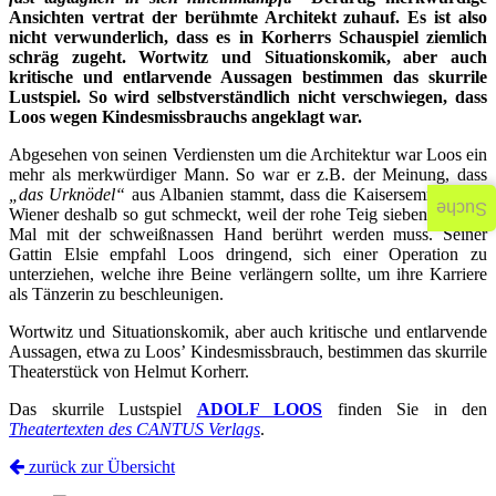
Ansichten vertrat der berühmte Architekt zuhauf. Es ist also
nicht verwunderlich, dass es in Korherrs Schauspiel ziemlich
schräg zugeht. Wortwitz und Situationskomik, aber auch
kritische und entlarvende Aussagen bestimmen das skurrile
Lustspiel. So wird selbstverständlich nicht verschwiegen, dass
Loos wegen Kindesmissbrauchs angeklagt war.
Abgesehen von seinen Verdiensten um die Architektur war Loos ein
mehr als merkwürdiger Mann. So war er z.B. der Meinung, dass
„das Urknödel“
aus Albanien stammt, dass die Kaisersemmel dem
Suche
Wiener deshalb so gut schmeckt, weil der rohe Teig sieben bis acht
Mal mit der schweißnassen Hand berührt werden muss. Seiner
Gattin Elsie empfahl Loos dringend, sich einer Operation zu
unterziehen, welche ihre Beine verlängern sollte, um ihre Karriere
als Tänzerin zu beschleunigen.
Wortwitz und Situationskomik, aber auch kritische und entlarvende
Aussagen, etwa zu Loos’ Kindesmissbrauch, bestimmen das skurrile
Theaterstück von Helmut Korherr.
Das skurrile Lustspiel
ADOLF LOOS
finden Sie in den
Theatertexten des CANTUS Verlags
.
zurück zur Übersicht