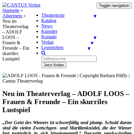
Toggle navigation
Startseite
»
Theatertexte
Allgemein
»
Katalog
Neu im
News
Theaterverlag
Künstler
– ADOLF
Kontakt
LOOS –
Verlag
Frauen &
Leseproben
Freunde – Ein
skurriles
Lustspiel
Jetzt finden
Neu im Theaterverlag – ADOLF LOOS –
Frauen & Freunde – Ein skurriles
Lustspiel
„Der Geist des Wieners ist schwerfällig und plump. Schuld daran
sind die vielen Zwetschgen- und Marillenknödel, die der Wiener
fast tagtäglich in sich hineinmampft.“
Derartig merkwürdige