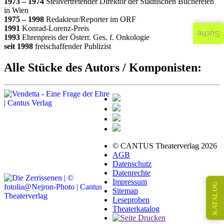
1973 – 1974
Stellvertretender Direktor der Städtischen Büchereien
in Wien
1975 – 1998
Redakteur/Reporter im ORF
1991
Konrad-Lorenz-Preis
Suche
1993
Ehrenpreis der Österr. Ges. f. Onkologie
seit 1998
freischaffender Publizist
Alle Stücke des Autors / Komponisten:
© CANTUS Theaterverlag 2026
AGB
Datenschutz
Datenrechte
Impressum
KATALOG
Sitemap
Leseproben
Theaterkatalog