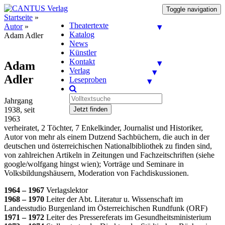
Toggle navigation
Startseite
»
Theatertexte
Autor
»
Katalog
Adam Adler
News
Künstler
Kontakt
Adam
Verlag
Adler
Leseproben
Jahrgang
1938, seit
Jetzt finden
1963
verheiratet, 2 Töchter, 7 Enkelkinder, Journalist und Historiker,
Autor von mehr als einem Dutzend Sachbüchern, die auch in der
deutschen und österreichischen Nationalbibliothek zu finden sind,
von zahlreichen Artikeln in Zeitungen und Fachzeitschriften (siehe
google/wolfgang hingst wien); Vorträge und Seminare in
Volksbildungshäusern, Moderation von Fachdiskussionen.
1964 – 1967
Verlagslektor
1968 – 1970
Leiter der Abt. Literatur u. Wissenschaft im
Landesstudio Burgenland im Österreichischen Rundfunk (ORF)
1971 – 1972
Leiter des Pressereferats im Gesundheitsministerium