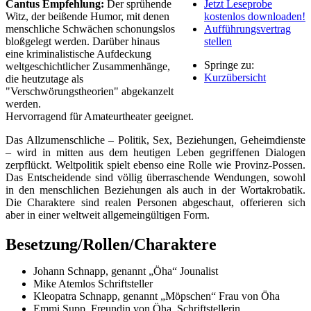
Cantus Empfehlung:
Der sprühende
Jetzt Leseprobe
Witz, der beißende Humor, mit denen
kostenlos downloaden!
menschliche Schwächen schonungslos
Aufführungsvertrag
bloßgelegt werden. Darüber hinaus
stellen
eine kriminalistische Aufdeckung
Springe zu:
weltgeschichtlicher Zusammenhänge,
Kurzübersicht
die heutzutage als
"Verschwörungstheorien" abgekanzelt
werden.
Hervorragend für Amateurtheater geeignet.
Das Allzumenschliche – Politik, Sex, Beziehungen, Geheimdienste
– wird in mitten aus dem heutigen Leben gegriffenen Dialogen
zerpflückt. Weltpolitik spielt ebenso eine Rolle wie Provinz-Possen.
Das Entscheidende sind völlig überraschende Wendungen, sowohl
in den menschlichen Beziehungen als auch in der Wortakrobatik.
Die Charaktere sind realen Personen abgeschaut, offerieren sich
aber in einer weltweit allgemeingültigen Form.
Besetzung/Rollen/Charaktere
Johann Schnapp, genannt „Öha“ Jounalist
Mike Atemlos Schriftsteller
Kleopatra Schnapp, genannt „Möpschen“ Frau von Öha
Emmi Supp, Freundin von Öha, Schriftstellerin