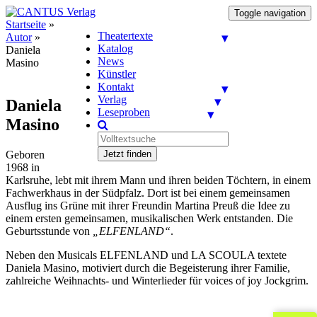
Toggle navigation
Startseite
»
Theatertexte
Autor
»
Katalog
Daniela
News
Masino
Künstler
Kontakt
Verlag
Daniela
Leseproben
Masino
Geboren
Jetzt finden
1968 in
Karlsruhe, lebt mit ihrem Mann und ihren beiden Töchtern, in einem
Fachwerkhaus in der Südpfalz. Dort ist bei einem gemeinsamen
Ausflug ins Grüne mit ihrer Freundin Martina Preuß die Idee zu
einem ersten gemeinsamen, musikalischen Werk entstanden. Die
Geburtsstunde von
„ELFENLAND“
.
Neben den Musicals ELFENLAND und LA SCOULA textete
Daniela Masino, motiviert durch die Begeisterung ihrer Familie,
zahlreiche Weihnachts- und Winterlieder für voices of joy Jockgrim.