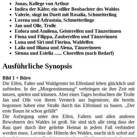
Jonas, Kollege von Arthur
Indira der Käfer, ein stiller Beobachter des Waldes
Valerie, singt im Duett mit Rosalia, Schmetterling
Lorena und Adrastaia, Schmetterlinge
Jan und Olle, Trolle
Eofora und Amilena, Geisterelfen und Tänzerinnen
Fiona und Filippa, Zauberelfen und Tänzerinnen
Luna und Siri und Fiorina, Waldelfen
Laila und Illiana und Alena, Tänzerinnen
Sienna und Estella ….. Chorelfen (nach Bedarf)
Ausführliche Synopsis
Bild 1 + Büro
Die Elfen, Falter und Waldgeister im Elfenland leben glücklich und
zufrieden. In der „Morgenstimmung“ verbringen sie ihre Zeit mit
tanzen, spielen und träumen. Aber eines Tages beobachten die Trolle
Jan und Olle von ihrem Versteck aus Ingenieure, die bereits
begonnen haben eine Straße durch das Elfenland zu bauen. „Der
erste Baum ist schon gefällt“
Die Aufregung unter den Elfen, Faltern und allen anderen
Bewohnern des Waldes ist groß. Sie sind sich alle einig dass der
Bau quer durch ihre geliebte Heimat in jedem Fall verhindert
werden muss. Lavinia die Hüterin des Waldes, macht sich sofort auf