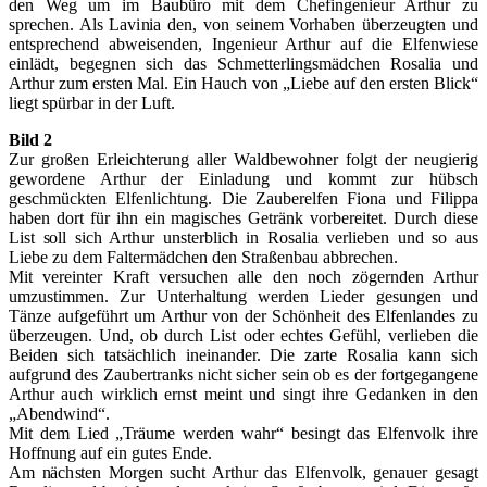
den Weg um im Baubüro mit dem Chefingenieur Arthur zu
sprechen. Als Lavinia den, von seinem Vorhaben überzeugten und
entsprechend abweisenden, Ingenieur Arthur auf die Elfenwiese
einlädt, begegnen sich das Schmetterlingsmädchen Rosalia und
Arthur zum ersten Mal. Ein Hauch von „Liebe auf den ersten Blick“
liegt spürbar in der Luft.
Bild 2
Zur großen Erleichterung aller Waldbewohner folgt der neugierig
gewordene Arthur der Einladung und kommt zur hübsch
geschmückten Elfenlichtung. Die Zauberelfen Fiona und Filippa
haben dort für ihn ein magisches Getränk vorbereitet. Durch diese
List soll sich Arthur unsterblich in Rosalia verlieben und so aus
Liebe zu dem Faltermädchen den Straßenbau abbrechen.
Mit vereinter Kraft versuchen alle den noch zögernden Arthur
umzustimmen. Zur Unterhaltung werden Lieder gesungen und
Tänze aufgeführt um Arthur von der Schönheit des Elfenlandes zu
überzeugen. Und, ob durch List oder echtes Gefühl, verlieben die
Beiden sich tatsächlich ineinander. Die zarte Rosalia kann sich
aufgrund des Zaubertranks nicht sicher sein ob es der fortgegangene
Arthur auch wirklich ernst meint und singt ihre Gedanken in den
„Abendwind“.
Mit dem Lied „Träume werden wahr“ besingt das Elfenvolk ihre
Hoffnung auf ein gutes Ende.
Am nächsten Morgen sucht Arthur das Elfenvolk, genauer gesagt