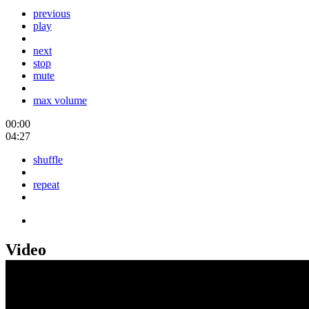
previous
play
next
stop
mute
max volume
00:00
04:27
shuffle
repeat
Video