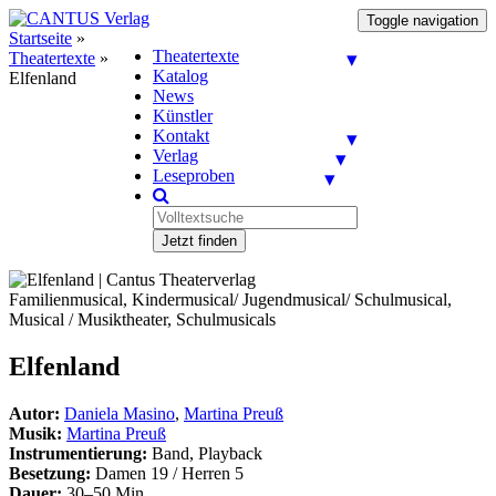
Toggle navigation
Startseite
»
Theatertexte
Theatertexte
»
Katalog
Elfenland
News
Künstler
Kontakt
Verlag
Leseproben
Jetzt finden
Familienmusical, Kindermusical/ Jugendmusical/ Schulmusical,
Musical / Musiktheater, Schulmusicals
Elfenland
Autor:
Daniela Masino
,
Martina Preuß
Musik:
Martina Preuß
Instrumentierung:
Band, Playback
Besetzung:
Damen 19 / Herren 5
Dauer:
30–50 Min.