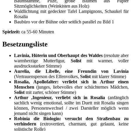
Baumstämme, Pilze, große Blumen aus Papier
Sitzmöglichkeiten (Weinkisten aus Holz)
Waldlichtung mit gedeckter Tafel Lampignons, Schaukel für
Rosalia
Baubüro vor der Bühne oder seitlich parallel zu Bild 1
Spielzeit:
ca 55-60 Minuten
Besetzungsliste
Lavinia, Hüterin und Oberhaupt des Waldes
(resolute aber
warmherzige Mutterfigur,
Solist
mit warmer, voller
ausdrucksstarker Stimme)
Aurelia, die Libelle, eine Freundin von Lavinia
(Vertrauensperson des Elfenvolkes,
Solist
mit klarer Stimme)
Rosalia, Apollofalter: verliebt sich in Arthur einen
Menschen
(junges, liebevolles eher schüchternes Mädchen,
Solist
mit zarter, schöner Stimme)
Arthur ,Ingenieur, verliebt sich in Rosalia
(anfänglich
sachlich wenig emotional, sollte im Duett mit Rosalia singen
können, Personenwechsel / zwei Darsteller möglich wenn
jemand nicht singen kann)
Robinia die Biologin: versucht den Straßenbau zu
verhindern
(extrovertiert, charmant, gut gelaunt, keine
solistische Rolle)