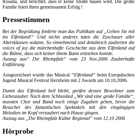
Rosalia, und berichtet, dass er keine Straße bauen wird. Die große
Familie feiert ihren gemeinsamen Erfolg !
Pressestimmen
Bei der Begrüßung forderte man das Publikum auf „Gehen Sie mit
ins Elfenland!“ Und nichts anderes taten die Zuschauer aller
Altersklassen sodann. So einnehmend und detailreich zauberten die
voices of joy die märchenhafte Geschichte aus dem Elfenland auf
die Bühne, dass sich keiner ihrem Bann entziehen konnte.
Auszug aus“ Die Rheinpfalz“ vom 23 Nov.2006 Zauberhafte
Entführung
Ausgezeichnet wurde das Musical
“Elfenland“
beim Europäischen
Jugend Musical Festival Herxheim mit 2 Awards am 10.10.2006.
Damit das Elfenland heil bleibt, greifen dessen Bewohner zum
Liebeszauber. Nach dem Schlusslied „Wir sind eine große Familie“,
mussten Chor und Band noch einige Zugaben geben, bevor die
Besucher des fantastischen Spektakels mit den eingängigen
Melodien im Kopf verzaubert nach Hause gingen.
Auszug aus „Die Rheinpfalz Kultur Regional“ vom 12.10 2006
Hörprobe