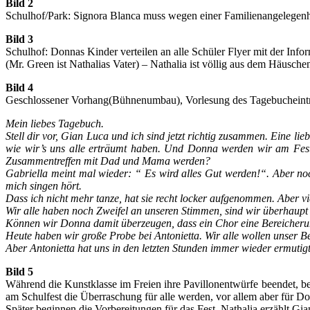
Bild 2
Schulhof/Park: Signora Blanca muss wegen einer Familienangelegenheit
Bild 3
Schulhof: Donnas Kinder verteilen an alle Schüler Flyer mit der Infor
(Mr. Green ist Nathalias Vater) – Nathalia ist völlig aus dem Häuschen,
Bild 4
Geschlossener Vorhang(Bühnenumbau), Vorlesung des Tagebucheintr
Mein liebes Tagebuch.
Stell dir vor, Gian Luca und ich sind jetzt richtig zusammen. Eine li
wie wir’s uns alle erträumt haben. Und Donna werden wir am Fest 
Zusammentreffen mit Dad und Mama werden?
Gabriella meint mal wieder: “ Es wird alles Gut werden!“. Aber no
mich singen hört.
Dass ich nicht mehr tanze, hat sie recht locker aufgenommen. Aber vi
Wir alle haben noch Zweifel an unseren Stimmen, sind wir überhaup
Können wir Donna damit überzeugen, dass ein Chor eine Bereicherung 
Heute haben wir große Probe bei Antonietta. Wir alle wollen unser B
Aber Antonietta hat uns in den letzten Stunden immer wieder ermuti
Bild 5
Während die Kunstklasse im Freien ihre Pavillonentwürfe beendet, be
am Schulfest die Überraschung für alle werden, vor allem aber für D
Später beginnen die Vorbereitungen für das Fest. Nathalia erzählt Gi