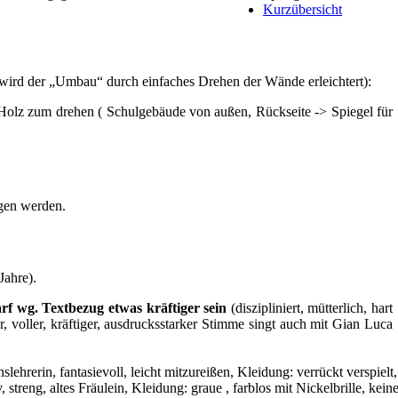
Kurzübersicht
wird der „Umbau“ durch einfaches Drehen der Wände erleichtert):
 Holz zum drehen ( Schulgebäude von außen, Rückseite -> Spiegel für
agen werden.
Jahre).
f wg. Textbezug etwas kräftiger sein
(diszipliniert, mütterlich, hart
er, voller, kräftiger, ausdrucksstarker Stimme singt auch mit Gian Luca
slehrerin, fantasievoll, leicht mitzureißen, Kleidung: verrückt verspielt
v, streng, altes Fräulein, Kleidung: graue , farblos mit Nickelbrille, kei