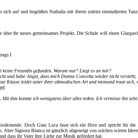
sich auf und begrüßen Nathalia mit ihrem zuletzt einstudierten Tanz
ie über ihr neues gemeinsames Projekt. Die Schule will einen Glaspavi
rags I
 keine Freundin gefunden. Warum nur? Liegt es an mir?
uscht und habe Angst, dass mich Donna Concetta wieder nicht versteht, 
nze Klasse leidet unter ihrer altmodischen Art und niemand traut sich,
pf.
t ihm konnte ich wenigstens über alles reden. Ich vermisse ihn sehr.
Musikstunde. Doch Gian Luca fasst sich ein Herz und spricht für di
en. Aber Signora Blanca ist gänzlich abgeneigt von solchen wirren Ideen
und dass ihr Vater ihre Liebe zur Musik gefördert hat.