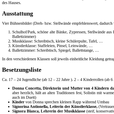
des Hauses.
Ausstattung
Vier Bühnenbilder (Dreh- bzw. Stellwände empfehlenswert, dadurch 
Schulhof/Park, schöne alte Bänke, Zypressen, Stellwände aus
Ballettzimmer)
Musikklasse: Schreibtisch, kleine Schülerpulte, Tafel, …
Künstlerklasse: Staffeleien, Pinsel, Leinwände, …
Ballettzimmer: Schreibtisch, Spiegel, Ballettstange, …
In den verschiedenen Klassen soll jeweils einheitliche Kleidung getr
Besetzungsliste
Ca. 17 – 24 Jugendliche (ab 12 – 22 Jahre ). 2 – 4 Kinderrollen (ab 6 
Donna Concetta, Direktorin und Mutter von 4 Kindern dar
aber herzlich, hält an alten Traditionen fest, Solistin mit warm
auch im Duett)
Kinder
von Donna sprechen kleinen Rapp während Umbau
Signorina Antionella, Leiterin der Künstlerklasse,
(Vertrauen
Signora Blanca, Lehrerin der Musikklasse
(steif, konservati