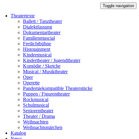
Toggle navigation
Theatertexte
Ballett / Tanztheater
Dialektfassung
Dokumentartheater
Familienmuscial
Freilichtbühne
Histotainment
Kindermusical
Kindertheater / Jugendtheater
Komödie / Sketche
Musical / Musiktheater
Oper
Operette
Pandemiekompatible Theaterstücke
Puppen / Figurentheater
Rockmusical
Schulmusical
Seniorentheater
Theater / Drama
Weihnachten
Weihnachtsmärchen
Katalog
News