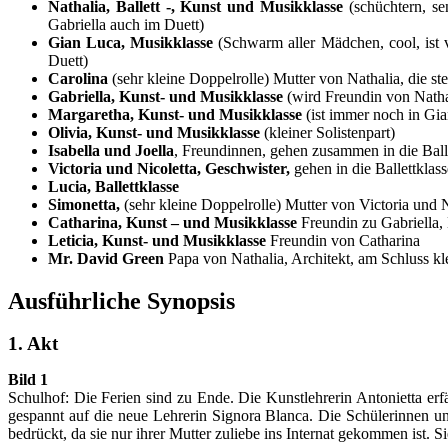
Nathalia, Ballett -, Kunst und Musikklasse
(schüchtern, sen
Gabriella auch im Duett)
Gian Luca, Musikklasse
(Schwarm aller Mädchen, cool, ist v
Duett)
Carolina
(sehr kleine Doppelrolle) Mutter von Nathalia, die ste
Gabriella, Kunst- und Musikklasse
(wird Freundin von Nathali
Margaretha, Kunst- und Musikklasse
(ist immer noch in Gian
Olivia, Kunst- und Musikklasse
(kleiner Solistenpart)
Isabella und Joella
, Freundinnen, gehen zusammen in die Balle
Victoria und Nicoletta, Geschwister,
gehen in die Ballettklass
Lucia, Ballettklasse
Simonetta,
(sehr kleine Doppelrolle) Mutter von Victoria und Ni
Catharina, Kunst – und Musikklasse
Freundin zu Gabriella, 
Leticia, Kunst- und Musikklasse
Freundin von Catharina
Mr. David Green
Papa von Nathalia, Architekt, am Schluss kl
Ausführliche Synopsis
1. Akt
Bild 1
Schulhof: Die Ferien sind zu Ende. Die Kunstlehrerin Antonietta erf
gespannt auf die neue Lehrerin Signora Blanca. Die Schülerinnen un
bedrückt, da sie nur ihrer Mutter zuliebe ins Internat gekommen ist. S