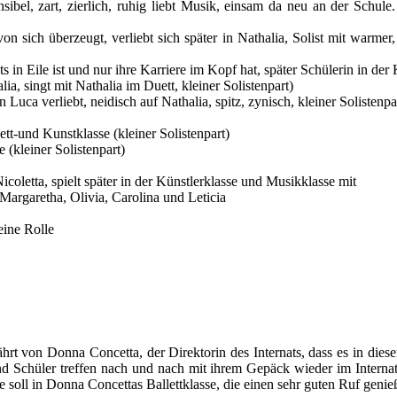
sibel, zart, zierlich, ruhig liebt Musik, einsam da neu an der Schul
on sich überzeugt, verliebt sich später in Nathalia, Solist mit warm
ts in Eile ist und nur ihre Karriere im Kopf hat, später Schülerin in de
a, singt mit Nathalia im Duett, kleiner Solistenpart)
 Luca verliebt, neidisch auf Nathalia, spitz, zynisch, kleiner Solistenpa
tt-und Kunstklasse (kleiner Solistenpart)
e (kleiner Solistenpart)
coletta, spielt später in der Künstlerklasse und Musikklasse mit
Margaretha, Olivia, Carolina und Leticia
eine Rolle
ährt von Donna Concetta, der Direktorin des Internats, dass es in die
d Schüler treffen nach und nach mit ihrem Gepäck wieder im Internat e
ie soll in Donna Concettas Ballettklasse, die einen sehr guten Ruf genie