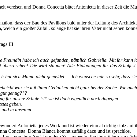
 vereisen und Donna Concetta bittet Antonietta in dieser Zeit die Mus
mation, dass der Bau des Pavillons bald unter der Leitung des Architek
 welch ein großer Zufall, solange hat sie ihren Vater nicht sehen können
ags III
ebe Freundin habe ich auch gefunden, nämlich Gabriella. Mit ihr kann i
überraschen! Die wird staunen! Alle Einladungen für das Schulfest s
ch hat sich Mama nicht gemeldet … Ich wünsche mir so sehr, dass si
elleicht war sie mit ihren Gedanken nicht ganz bei der Sache. Wie auc
t gut genug???
für unsere Schule ist? sie ist doch eigentlich noch dagegen.
estes geben.
gt und in unserem …
wundert Antonietta jedes Werk und ist wieder einmal richtig stolz auf
onna Concetta. Donna Blanca kommt zufällig dazu und ist sprachlos.
an Luca von ihrer Angst vor dem Zusammentreffen ihrer Eltern am nächst