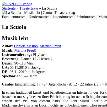
Startseite
»
Theatertexte
»
La Scuola
Familienmusical, Kindermusical/ Jugendmusical/ Schulmusical, Music
La Scuola
Musik lebt
Autor:
Daniela Masino
,
Martina Preuß
Musik:
Martina Preuß
Instrumentierung:
Playback
Besetzung:
Damen 17 / Herren 2
Dauer:
90–110 Min.
UA:
06.11.2010 in Jockgrim
DE:
06.11.2010 in Jockgrim
Spielbar ab:
5–7 Jahre
Cantus Empfehlung:
17 - 24 Jugendliche (ab 12 - 22 Jahre ). 2 - 4 K
In einem traditionell kunst- und ballettorientierten Internat in der Tos
besuchen muss, gibt es zu ihrer Erleichterung im neuen Schuljahr zu
erhofft sich viel von diesem Kurs. Sie liebt Musik über alles
Mädchenschwarm Gian Luca möchte sie unbedingt einen Chor gründe