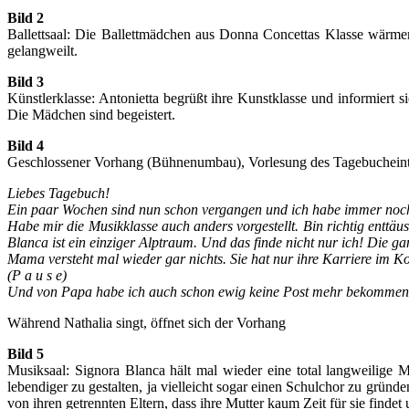
Bild 2
Ballettsaal: Die Ballettmädchen aus Donna Concettas Klasse wärmen 
gelangweilt.
Bild 3
Künstlerklasse: Antonietta begrüßt ihre Kunstklasse und informiert s
Die Mädchen sind begeistert.
Bild 4
Geschlossener Vorhang (Bühnenumbau), Vorlesung des Tagebucheint
Liebes Tagebuch!
Ein paar Wochen sind nun schon vergangen und ich habe immer noch
Habe mir die Musikklasse auch anders vorgestellt. Bin richtig enttä
Blanca ist ein einziger Alptraum. Und das finde nicht nur ich! Die ga
Mama versteht mal wieder gar nichts. Sie hat nur ihre Karriere im Ko
(P a u s e)
Und von Papa habe ich auch schon ewig keine Post mehr bekommen. Mi
Während Nathalia singt, öffnet sich der Vorhang
Bild 5
Musiksaal: Signora Blanca hält mal wieder eine total langweilige 
lebendiger zu gestalten, ja vielleicht sogar einen Schulchor zu gründ
von ihren getrennten Eltern, dass ihre Mutter kaum Zeit für sie findet 